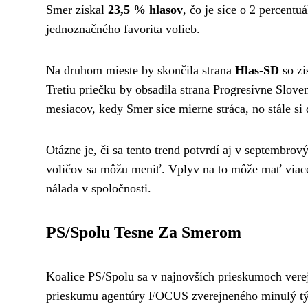
Smer získal
23,5 % hlasov
, čo je síce o 2 percentu
jednoznačného favorita volieb.
Na druhom mieste by skončila strana
Hlas-SD
so zi
Tretiu priečku by obsadila strana Progresívne Slov
mesiacov, kedy Smer síce mierne stráca, no stále si
Otázne je, či sa tento trend potvrdí aj v septembro
voličov sa môžu meniť. Vplyv na to môže mať viace
nálada v spoločnosti.
PS/Spolu Tesne Za Smerom
Koalice PS/Spolu sa v najnovších prieskumoch vere
prieskumu agentúry FOCUS zverejneného minulý tý