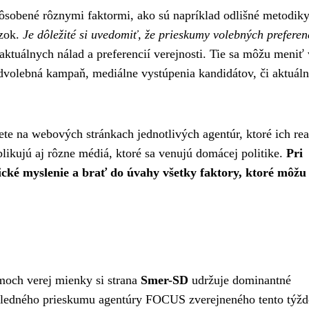
ôsobené rôznymi faktormi, ako sú napríklad odlišné metodik
ázok.
Je dôležité si uvedomiť, že prieskumy volebných preferenc
aktuálnych nálad a preferencií verejnosti. Tie sa môžu meniť 
redvolebná kampaň, mediálne vystúpenia kandidátov, či aktuál
te na webových stránkach jednotlivých agentúr, ktoré ich rea
ikujú aj rôzne médiá, ktoré sa venujú domácej politike.
Pri
tické myslenie a brať do úvahy všetky faktory, ktoré môžu
moch verej mienky si strana
Smer-SD
udržuje dominantné
posledného prieskumu agentúry FOCUS zverejneného tento týž