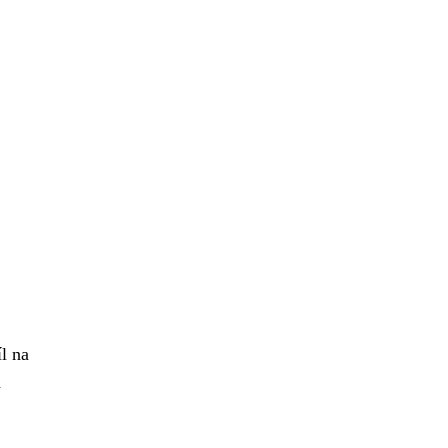
l na
h