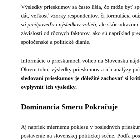
Výsledky prieskumov sa často líšia, čo môže byť sp
dát, veľkosť vzorky respondentov, či formulácia ot
sú predpoveďou výsledkov volieb
, ale skôr odrazom 
závislosti od rôznych faktorov, ako sú napríklad p
spoločenské a politické dianie.
Informácie o prieskumoch volieb na Slovensku nájde
Okrem toho, výsledky prieskumov a ich analýzy publ
sledovaní prieskumov je dôležité zachovať si kri
ovplyvniť ich výsledky.
Dominancia Smeru Pokračuje
Aj napriek miernemu poklesu v posledných priesku
postavenie na slovenskej politickej scéne. Podľa 