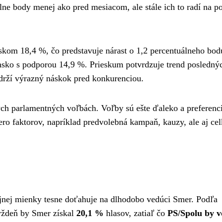
álne body menej ako pred mesiacom, ale stále ich to radí na p
skom 18,4 %, čo predstavuje nárast o 1,2 percentuálneho bod
ensko s podporou 14,9 %. Prieskum potvrdzuje trend posledný
 drží výrazný náskok pred konkurenciou.
vých parlamentných voľbách. Voľby sú ešte ďaleko a preferenc
ro faktorov, napríklad predvolebná kampaň, kauzy, ale aj ce
jnej mienky tesne doťahuje na dlhodobo vedúci Smer. Podľa
ždeň by Smer získal
20,1 %
hlasov, zatiaľ čo
PS/Spolu by vo