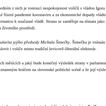
Jedním z nich je rostoucí nespokojenost voličů s vládou Igora
ické řízení pandemie koronaviru a za ekonomické dopady vládn
lternativu k současné vládě. Strana se zaměřuje na témata jako 
a životního prostředí.
ularita jejího předsedy Michala Šimečky
. Šimečka je vnímán
ovit i voliče mimo tradiční levicově-liberální elektorát.
ších měsících a jaký bude konečný výsledek strany v parlamen
 významným hráčem na slovenské politické scéně a že její výsl