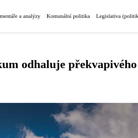
mentáře a analýzy
Komunální politika
Legislativa (politi
kum odhaluje překvapivého