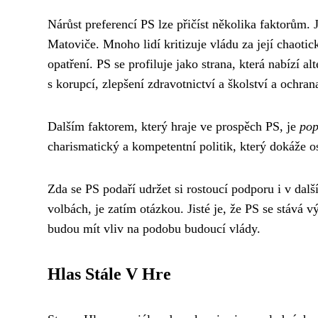
Nárůst preferencí PS lze přičíst několika faktorům. 
Matoviče. Mnoho lidí kritizuje vládu za její chaot
opatření. PS se profiluje jako strana, která nabízí a
s korupcí, zlepšení zdravotnictví a školství a ochran
Dalším faktorem, který hraje ve prospěch PS, je
pop
charismatický a kompetentní politik, který dokáže osl
Zda se PS podaří udržet si rostoucí podporu i v dal
volbách, je zatím otázkou. Jisté je, že PS se stává
budou mít vliv na podobu budoucí vlády.
Hlas Stále V Hre