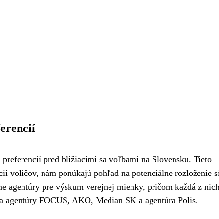
erencií
preferencií pred blížiacimi sa voľbami na Slovensku. Tieto
ií voličov, nám ponúkajú pohľad na potenciálne rozloženie sí
ôzne agentúry pre výskum verejnej mienky, pričom každá z nic
ria agentúry FOCUS, AKO, Median SK a agentúra Polis.