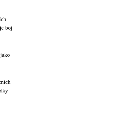
ích
je boj
 jako
tních
edky