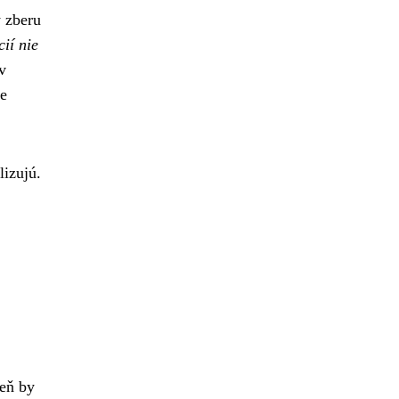
y zberu
ií nie
v
ne
lizujú.
deň by