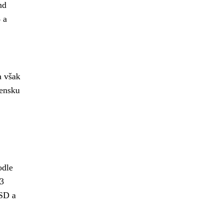
nd
 a
a však
vensku
odle
,3
-SD a