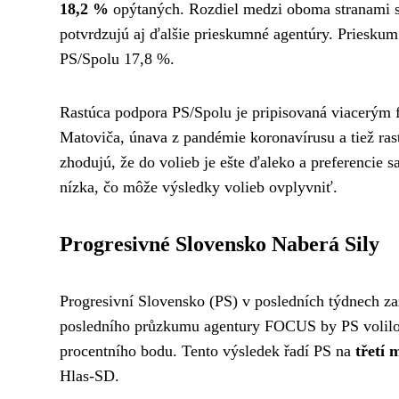
18,2 %
opýtaných. Rozdiel medzi oboma stranami s
potvrdzujú aj ďalšie prieskumné agentúry. Priesku
PS/Spolu 17,8 %.
Rastúca podpora PS/Spolu je pripisovaná viacerým f
Matoviča, únava z pandémie koronavírusu a tiež ras
zhodujú, že do volieb je ešte ďaleko a preferencie 
nízka, čo môže výsledky volieb ovplyvniť.
Progresivné Slovensko Naberá Sily
Progresivní Slovensko (PS) v posledních týdnech z
posledního průzkumu agentury FOCUS by PS volil
procentního bodu. Tento výsledek řadí PS na
třetí 
Hlas-SD.