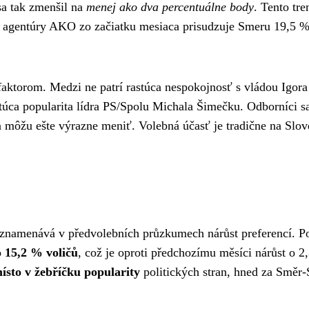
a tak zmenšil na
menej ako dva percentuálne body
. Tento tre
m agentúry AKO zo začiatku mesiaca prisudzuje Smeru 19,5 %
aktorom. Medzi ne patrí rastúca nespokojnosť s vládou Igora
túca popularita lídra PS/Spolu Michala Šimečku. Odborníci s
sa môžu ešte výrazne meniť. Volebná účasť je tradične na Slo
aznamenává v předvolebních průzkumech nárůst preferencí. P
o
15,2 % voličů
, což je oproti předchozímu měsíci nárůst o 2
místo v žebříčku popularity
politických stran, hned za Směr