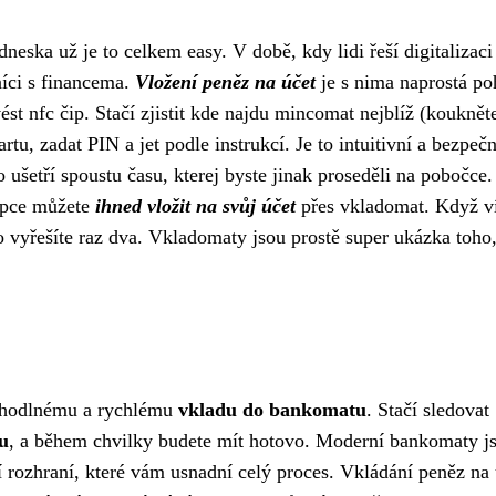
ska už je to celkem easy. V době, kdy lidi řeší digitalizaci
níci s financema.
Vložení peněz na účet
je s nima naprostá po
st nfc čip. Stačí zjistit kde najdu mincomat nejblíž (kouknět
kartu, zadat PIN a jet podle instrukcí. Je to intuitivní a bezpeč
ušetří spoustu času, kterej byste jinak proseděli na pobočce.
kupce můžete
ihned vložit na svůj účet
přes vkladomat. Když v
 vyřešíte raz dva. Vkladomaty jsou prostě super ukázka toho,
ohodlnému a rychlému
vkladu do bankomatu
. Stačí sledovat
u
, a během chvilky budete mít hotovo. Moderní bankomaty j
ní rozhraní, které vám usnadní celý proces. Vkládání peněz na 