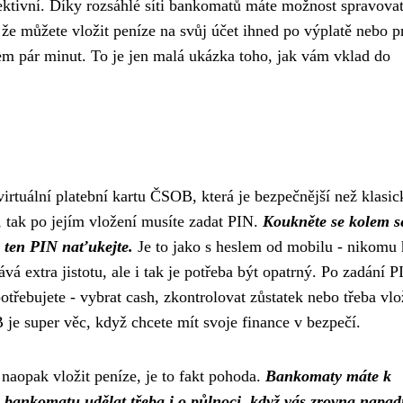
ektivní. Díky rozsáhlé síti bankomatů máte možnost spravovat
, že můžete vložit peníze na svůj účet ihned po výplatě nebo p
hem pár minut. To je jen malá ukázka toho, jak vám vklad do
virtuální platební kartu ČSOB
, která je bezpečnější než klasic
, tak po jejím vložení musíte zadat PIN.
Koukněte se kolem s
v ten PIN naťukejte.
Je to jako s heslem od mobilu - nikomu
á extra jistotu, ale i tak je potřeba být opatrný. Po zadání 
třebujete - vybrat cash, zkontrolovat zůstatek nebo třeba vlo
je super věc, když chcete mít svoje finance v bezpečí.
 naopak vložit peníze, je to fakt pohoda.
Bankomaty máte k
 z bankomatu udělat třeba i o půlnoci, když vás zrovna napa