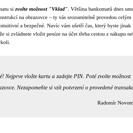
matu si
zvolte možnost "Vklad"
. Většina bankomatů dnes um
 instrukcí na obrazovce – ty vás srozumitelně provedou celým
tuitivní a bezpečné. Navíc vám ušetří čas, který byste jinak
 že si zvládnete vložit peníze na účet třeba cestou z nákupu n
koli.
! Nejprve vložte kartu a zadejte PIN. Poté zvolte možnost
zovce. Nezapomeňte si vzít potvrzení o provedené transakc
Radomír Novot