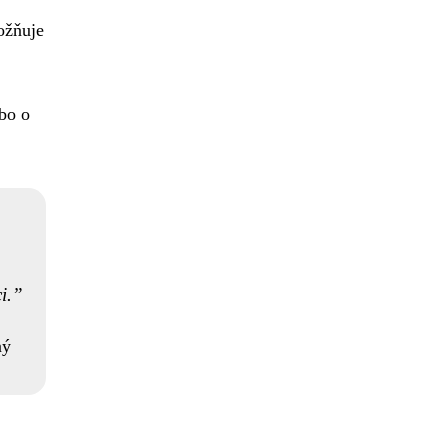
ožňuje
ebo o
i.
ný