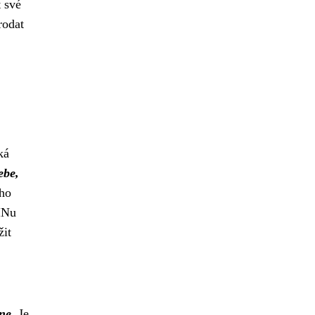
 své
rodat
ká
ebe,
 ho
PINu
žit
dne
. Je