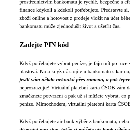
prostřednictvím bankomatu je rychlé, bezpečné a ef
finance kdykoli a kdekoli potřebujete. Představte si
zboží online a hotovost z prodeje vložit na účet bě
bankomatu může zjednodušit život a ušetřit čas.
Zadejte PIN kód
Když potřebujete vybrat peníze, je fajn mít po ruce
plastová. No a když už stojíte u bankomatu s kartou
jestli vám někdo nekouká přes rameno, a pak tepr
neprozrazujte! Virtuální platební karta ČSOB vám dáv
zmáčknete potvrzení a pak už si můžete vybrat, co po
peníze. Mimochodem, virtuální platební karta ČSOB 
Když potřebujete
air bank výběr z bankomatu
, nebo
dispozici non-stop, takže si můžete air bank výběr