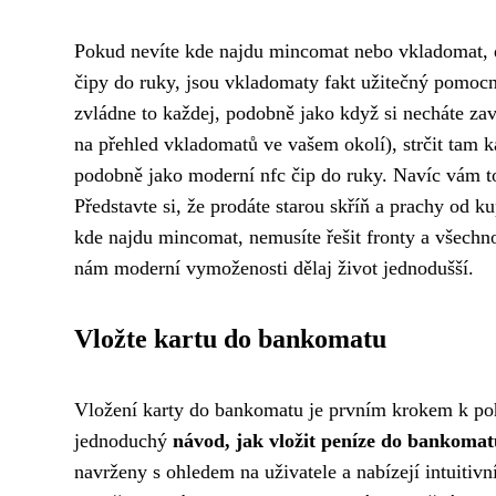
Pokud nevíte kde najdu mincomat nebo vkladomat, dne
čipy do ruky, jsou vkladomaty fakt užitečný pomoc
zvládne to každej, podobně jako když si necháte zavé
na
přehled vkladomatů ve vašem okolí
), strčit tam 
podobně jako moderní nfc čip do ruky. Navíc vám to 
Představte si, že prodáte starou skříň a prachy od 
kde najdu mincomat, nemusíte řešit fronty a všechno
nám moderní vymoženosti dělaj život jednodušší.
Vložte kartu do bankomatu
Vložení karty do bankomatu je prvním krokem k p
jednoduchý
návod, jak vložit peníze do bankomat
navrženy s ohledem na uživatele a nabízejí intuitiv