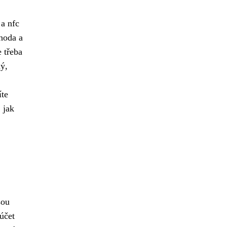
 a nfc
hoda a
e třeba
ný,
íte
 jak
sou
účet