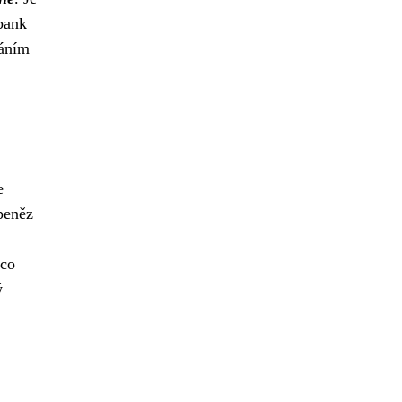
 bank
váním
e
peněz
 co
ý