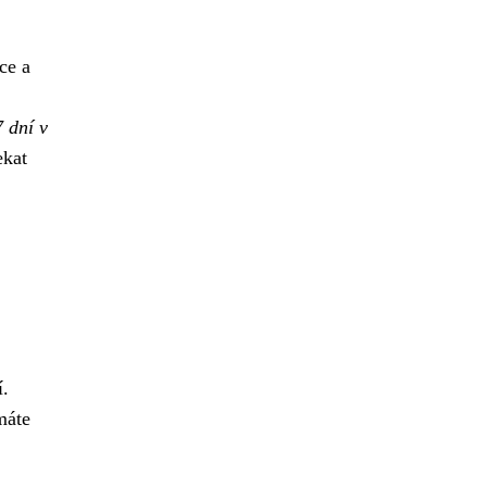
ce a
7 dní v
ekat
í.
máte