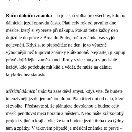
Roční dálniční známka
– ta je jasná volba pro všechny, kdo po
dálnicích jezdí opravdu často. Platí celý rok od prvního dne
měsíce, který si vyberete při nákupu. Pokud třeba každý den
dojíždíte do práce z Brna do Prahy, roční známka vás vyjde
nejlevněji. Když si to přepočítáte na den, je to výrazně
výhodnější než kupovat známky krátkodobé. Nejčastěji ji kupují
právě dojíždějící zaměstnanci, firmy s více auty a v podstatě
každý, kdo potřebuje mít klid a vědět, že může na dálnici
kdykoliv bez starostí.
Měsíční dálniční známka
zase dává smysl, když víte, že budete
intenzivněji jezdit jen určitou dobu. Platí třicet dní od data, které
si zvolíte. Představte si, že plánujete dovolenou a budete celý
měsíc pendlovat mezi horami a městem. Nebo máte krátkodobý
projekt v jiném kraji a víte, že tam budete jezdit třeba dva týdny
tam a zpátky. V takovém případě je měsíční známka to pravé –