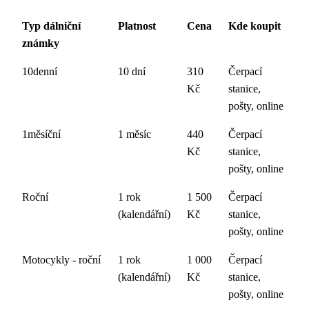
Typ dálniční
Platnost
Cena
Kde koupit
známky
10denní
10 dní
310
Čerpací
Kč
stanice,
pošty, online
1měsíční
1 měsíc
440
Čerpací
Kč
stanice,
pošty, online
Roční
1 rok
1 500
Čerpací
(kalendářní)
Kč
stanice,
pošty, online
Motocykly - roční
1 rok
1 000
Čerpací
(kalendářní)
Kč
stanice,
pošty, online