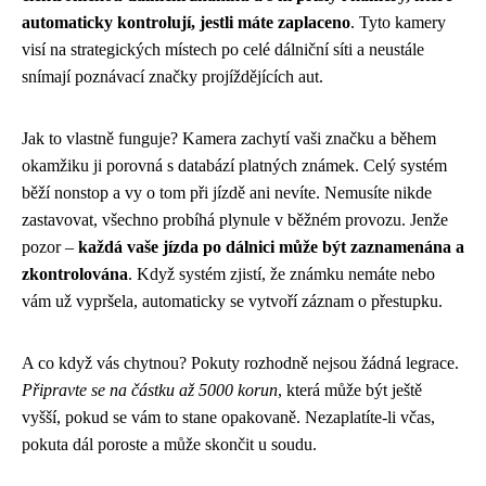
automaticky kontrolují, jestli máte zaplaceno
. Tyto kamery
visí na strategických místech po celé dálniční síti a neustále
snímají poznávací značky projíždějících aut.
Jak to vlastně funguje? Kamera zachytí vaši značku a během
okamžiku ji porovná s databází platných známek. Celý systém
běží nonstop a vy o tom při jízdě ani nevíte. Nemusíte nikde
zastavovat, všechno probíhá plynule v běžném provozu. Jenže
pozor –
každá vaše jízda po dálnici může být zaznamenána a
zkontrolována
. Když systém zjistí, že známku nemáte nebo
vám už vypršela, automaticky se vytvoří záznam o přestupku.
A co když vás chytnou? Pokuty rozhodně nejsou žádná legrace.
Připravte se na částku až 5000 korun
, která může být ještě
vyšší, pokud se vám to stane opakovaně. Nezaplatíte-li včas,
pokuta dál poroste a může skončit u soudu.