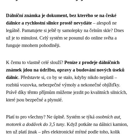
Dálniční známka je dokument, bez kterého se na české
dálnice a rychlostní silnice prostě nevydáte
– alespoň ne
legálně. Pamatujete si ještě ty samolepky na čelním skle? Dnes
už je to minulost. Celý systém se posunul do online světa a
funguje mnohem pohodlněji.
K čemu to vlastně celé slouží?
Peníze z prodeje dálničních
známek jdou na údržbu, opravy a budování nových úseků
dálnic
. Představte si, co by se stalo, kdyby nikdo neplatil –
rozbitá vozovka, nebezpečné výmoly a nekonečné objížďky.
Právě díky těmto příjmům můžeme jezdit po kvalitních silnicích,
které jsou bezpečné a plynulé.
Platí to pro všechny? Ne úplně. Systém se týká
osobních aut,
motorek a dodávek do 3,5 tuny
. Když potkáte na dálnici kamion,
ten už platí jinak – přes elektronické mýtné podle toho, kolik