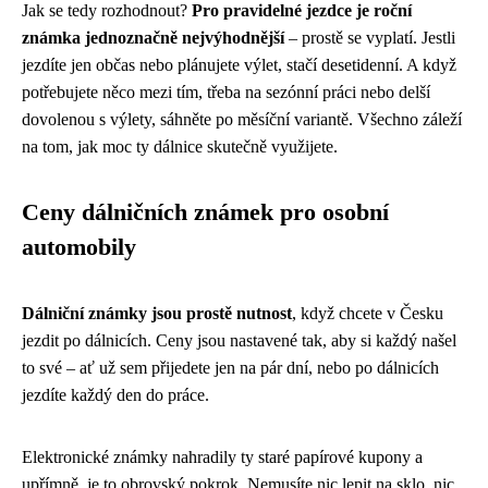
Jak se tedy rozhodnout?
Pro pravidelné jezdce je roční
známka jednoznačně nejvýhodnější
– prostě se vyplatí. Jestli
jezdíte jen občas nebo plánujete výlet, stačí desetidenní. A když
potřebujete něco mezi tím, třeba na sezónní práci nebo delší
dovolenou s výlety, sáhněte po měsíční variantě. Všechno záleží
na tom, jak moc ty dálnice skutečně využijete.
Ceny dálničních známek pro osobní
automobily
Dálniční známky jsou prostě nutnost
, když chcete v Česku
jezdit po dálnicích. Ceny jsou nastavené tak, aby si každý našel
to své – ať už sem přijedete jen na pár dní, nebo po dálnicích
jezdíte každý den do práce.
Elektronické známky nahradily ty staré papírové kupony a
upřímně, je to obrovský pokrok. Nemusíte nic lepit na sklo, nic