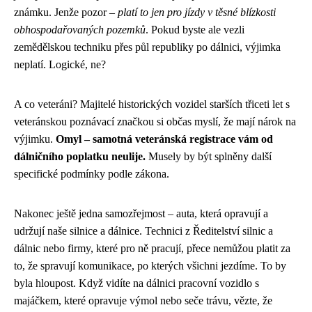
známku. Jenže pozor –
platí to jen pro jízdy v těsné blízkosti
obhospodařovaných pozemků
. Pokud byste ale vezli
zemědělskou techniku přes půl republiky po dálnici, výjimka
neplatí. Logické, ne?
A co veteráni? Majitelé historických vozidel starších třiceti let s
veteránskou poznávací značkou si občas myslí, že mají nárok na
výjimku.
Omyl – samotná veteránská registrace vám od
dálničního poplatku neulije.
Musely by být splněny další
specifické podmínky podle zákona.
Nakonec ještě jedna samozřejmost – auta, která opravují a
udržují naše silnice a dálnice. Technici z Ředitelství silnic a
dálnic nebo firmy, které pro ně pracují, přece nemůžou platit za
to, že spravují komunikace, po kterých všichni jezdíme. To by
byla hloupost. Když vidíte na dálnici pracovní vozidlo s
majáčkem, které opravuje výmol nebo seče trávu, vězte, že