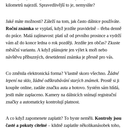
kilometrů najezdí. Spravedlivější to je, nemyslíte?
Jaké máte možnosti? Záleží na tom, jak často dálnice používáte.
Roční známka
se vyplatí, když jezdíte pravidelně – třeba denně
do práce. Malá zajímavost: platí už od prvního prosince a vydrží
vám až do konce ledna o rok později. Jezdíte jen občas? Zkuste
měsíční variantu. A když plánujete jen výlet k moři nebo
návštěvu příbuzných, desetidenní známka je přesně pro vás.
Co změnila elektronická forma? Vlastně skoro všechno.
Žádné
lepení na sklo, žádné odškrabávání starých známek
. Prostě si ji
koupíte online, zadáte značku auta a hotovo. Systém sám hlídá,
jestli máte zaplaceno. Kamery na dálnicích snímají registrační
značky a automaticky kontrolují platnost.
A co když zapomenete zaplatit? To byste neměli.
Kontroly jsou
časté a pokuty citelné
– klidně zaplatíte několikanásobek toho,