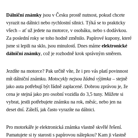
Dálniční známky
jsou v Česku prostě nutnost, pokud chcete
vyrazit na dálnici nebo rychlostní silnici. Týká se to prakticky
všech – ať už jedete na motorce, v osobáku, nebo s dodávkou.
Za poslední roky se toho hodně změnilo. Papírové kupony, které
jsme si lepili na sklo, jsou minulostí. Dnes máme
elektronické
dálniční známky
, což je rozhodně krok správným směrem.
Jezdíte na motorce? Pak určitě víte, že i pro vás platí povinnost
mít dálniční známku.
Motocykly nejsou žádná výjimka
– stejně
jako auta potřebují být řádně zaplacené. Dobrou zprávou je, že
cena je stejná jako pro osobní vozidla do 3,5 tuny. Můžete si
vybrat, jestli potřebujete známku na rok, měsíc, nebo jen na
deset dní. Záleží, jak často vyrazíte na dálnici.
Pro motorkáře je elektronická známka vlastně skvělé řešení.
Pamatujete si ty starosti s papírovou nálepkou? Kam ji vlastně