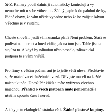
SPZ
. Kamery podél dálnic ji automaticky kontrolují a vy
nemusíte mít u sebe vůbec nic. Žádný papírek do palubní desky,
žádné obavy, že vám někde vypadne nebo že ho zalijete kávou.
Všechno je v systému.
Chcete si ověřit, jestli vám známka platí? Není problém. Stačí se
podívat na internet a hned vidíte, jak na tom jste. Tahle jistota
stojí za to. A když by náhodou něco nesedlo, zákaznická
podpora to s vámi vyřeší.
Pro firmy s větším počtem aut je to ještě větší úleva. Představte
si, že máte dvacet služebních vozů. Dřív jste museli na každé
nalepit kupón. Dnes? Pár kliků a máte vyřízeno všechno
najednou.
Přehled o všech platbách máte pohromadě
a
ušetříte spoustu času i nervů.
A taky je tu ekologická stránka věci.
Žádné plastové kupóny,