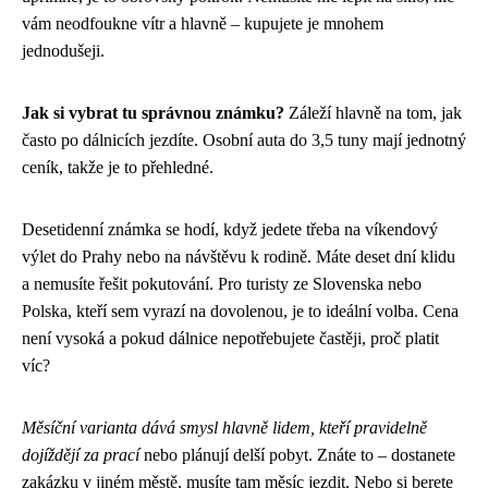
vám neodfoukne vítr a hlavně – kupujete je mnohem
jednodušeji.
Jak si vybrat tu správnou známku?
Záleží hlavně na tom, jak
často po dálnicích jezdíte. Osobní auta do 3,5 tuny mají jednotný
ceník, takže je to přehledné.
Desetidenní známka se hodí, když jedete třeba na víkendový
výlet do Prahy nebo na návštěvu k rodině. Máte deset dní klidu
a nemusíte řešit pokutování. Pro turisty ze Slovenska nebo
Polska, kteří sem vyrazí na dovolenou, je to ideální volba. Cena
není vysoká a pokud dálnice nepotřebujete častěji, proč platit
víc?
Měsíční varianta dává smysl hlavně lidem, kteří pravidelně
dojíždějí za prací
nebo plánují delší pobyt. Znáte to – dostanete
zakázku v jiném městě, musíte tam měsíc jezdit. Nebo si berete