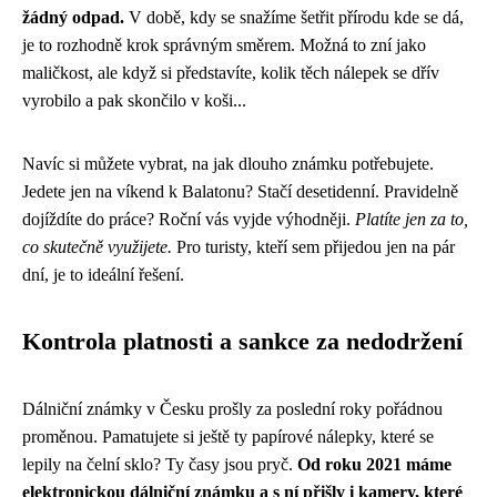
žádný odpad.
V době, kdy se snažíme šetřit přírodu kde se dá,
je to rozhodně krok správným směrem. Možná to zní jako
maličkost, ale když si představíte, kolik těch nálepek se dřív
vyrobilo a pak skončilo v koši...
Navíc si můžete vybrat, na jak dlouho známku potřebujete.
Jedete jen na víkend k Balatonu? Stačí desetidenní. Pravidelně
dojíždíte do práce? Roční vás vyjde výhodněji.
Platíte jen za to,
co skutečně využijete.
Pro turisty, kteří sem přijedou jen na pár
dní, je to ideální řešení.
Kontrola platnosti a sankce za nedodržení
Dálniční známky v Česku prošly za poslední roky pořádnou
proměnou. Pamatujete si ještě ty papírové nálepky, které se
lepily na čelní sklo? Ty časy jsou pryč.
Od roku 2021 máme
elektronickou dálniční známku a s ní přišly i kamery, které