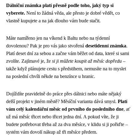
Dálniční známka platí přesně podle toho, jaký typ si
vyberete.
Není to žádná věda, ale přesto je dobré vědět, co
vlastně kupujete a na jak dlouho vám bude stačit.
Máte namířeno jen na víkend k Baltu nebo na týdenní
dovolenou? Pak je pro vás jako stvořená
desetidenní známka
.
Platí deset dní za sebou a začne vám běžet od data, které si sami
zvolíte. Zajímavé je, že
si ji můžete koupit až měsíc dopředu
–
takže když plánujete cestu s předstihem, nemusíte na to myslet
na poslední chvíli někde na benzínce u hranic.
Dojíždíte pravidelně do práce přes dálnici nebo máte nějaký
delší projekt v jiném městě? Měsíční varianta dává smysl.
Platí
vám celý kalendářní měsíc od prvního do posledního dne
, ať
už má měsíc třicet nebo třicet jedna dní. A pokud víte, že ji
budete potřebovat třeba až za dva měsíce, v klidu si ji pořiďte –
systém vám dovolí nákup až tři měsíce předem.