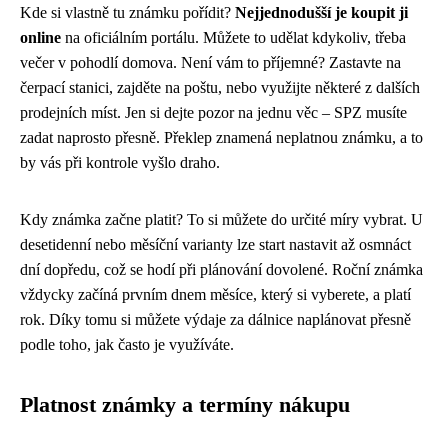
Kde si vlastně tu známku pořídit?
Nejjednodušší je koupit ji
online
na oficiálním portálu. Můžete to udělat kdykoliv, třeba
večer v pohodlí domova. Není vám to příjemné? Zastavte na
čerpací stanici, zajděte na poštu, nebo využijte některé z dalších
prodejních míst. Jen si dejte pozor na jednu věc – SPZ musíte
zadat naprosto přesně. Překlep znamená neplatnou známku, a to
by vás při kontrole vyšlo draho.
Kdy známka začne platit? To si můžete do určité míry vybrat. U
desetidenní nebo měsíční varianty lze start nastavit až osmnáct
dní dopředu, což se hodí při plánování dovolené. Roční známka
vždycky začíná prvním dnem měsíce, který si vyberete, a platí
rok. Díky tomu si můžete výdaje za dálnice naplánovat přesně
podle toho, jak často je využíváte.
Platnost známky a termíny nákupu