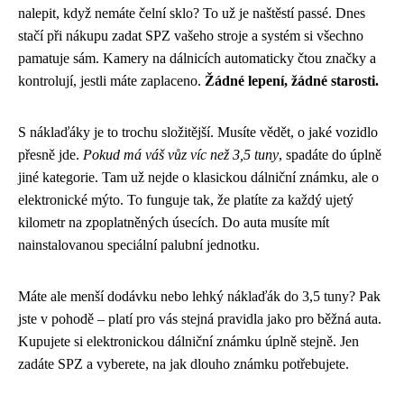
nalepit, když nemáte čelní sklo? To už je naštěstí passé. Dnes
stačí při nákupu zadat SPZ vašeho stroje a systém si všechno
pamatuje sám. Kamery na dálnicích automaticky čtou značky a
kontrolují, jestli máte zaplaceno.
Žádné lepení, žádné starosti.
S náklaďáky je to trochu složitější. Musíte vědět, o jaké vozidlo
přesně jde.
Pokud má váš vůz víc než 3,5 tuny
, spadáte do úplně
jiné kategorie. Tam už nejde o klasickou dálniční známku, ale o
elektronické mýto. To funguje tak, že platíte za každý ujetý
kilometr na zpoplatněných úsecích. Do auta musíte mít
nainstalovanou speciální palubní jednotku.
Máte ale menší dodávku nebo lehký náklaďák do 3,5 tuny? Pak
jste v pohodě – platí pro vás stejná pravidla jako pro běžná auta.
Kupujete si elektronickou dálniční známku úplně stejně. Jen
zadáte SPZ a vyberete, na jak dlouho známku potřebujete.