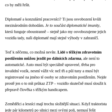
co by měli řešit.
Diplomaté a konzulární pracovníci? Ti jsou osvobození kvůli
mezinárodním dohodám.
Je to součást diplomatické imunity
,
která funguje oboustranně – stejně jako my osvobozujeme jejich
vozidla tady, naši diplomaté mají stejné výhody v zahraničí.
Teď k něčemu, co možná nevíte.
Lidé s těžkým zdravotním
postižením můžou jezdit po dálnicích zdarma
, ale není to
automatické. Auto musí být speciálně upravené, třeba pro
invalidní vozík, nesmí vážit víc než tři a půl tuny a musí být
registrované na jméno té osoby se zdravotním postižením. Nejde
prostě jen o to mít průkaz ZTP – vozidlo skutečně musí sloužit k
přepravě člověka s těžkým handicapem.
Zemědělci a lesníci mají trochu složitější situaci. Když traktorista
jede pár kilometrů po silnici mezi svými poli, nemusí řešit