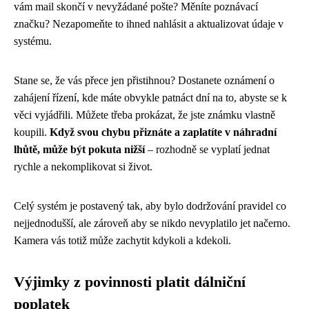
vám mail skončí v nevyžádané pošte? Měníte poznávací
značku? Nezapomeňte to ihned nahlásit a aktualizovat údaje v
systému.
Stane se, že vás přece jen přistihnou? Dostanete oznámení o
zahájení řízení, kde máte obvykle patnáct dní na to, abyste se k
věci vyjádřili. Můžete třeba prokázat, že jste známku vlastně
koupili.
Když svou chybu přiznáte a zaplatíte v náhradní
lhůtě, může být pokuta nižší
– rozhodně se vyplatí jednat
rychle a nekomplikovat si život.
Celý systém je postavený tak, aby bylo dodržování pravidel co
nejjednodušší, ale zároveň aby se nikdo nevyplatilo jet načerno.
Kamera vás totiž může zachytit kdykoli a kdekoli.
Výjimky z povinnosti platit dálniční
poplatek