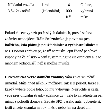
Nákladní vozidla
1 rok
14
Online,
3,5-12t - roční
(kalendářní)
000
vybraná
Kč
místa
Pokud chcete vyrazit po českých dálnicích, prostě se bez
známky neobejdete.
Dálniční známka je povinná pro
každého, kdo plánuje použít dálnice a rychlostní silnice
u
nás. Dobrou zprávou je, že už nemusíte lepit žádné papírové
kupony na čelní sklo – celý systém funguje elektronicky a je to
mnohem jednodušší, než si možná myslíte.
Elektronická verze dálniční známky
vám život skutečně
usnadní. Máte hned několik možností, jak si ji pořídit, takže si
každý vybere podle toho, co mu vyhovuje. Nejrychlejší cesta
vede přes oficiální stránky edalnice.cz – celé to zvládnete za pár
minut z pohodlí domova. Zadáte SPZ vašeho auta, vyberete si,
jestli chcete známku na rok, měsíc nebo jen na deset dní,