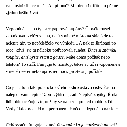
rychlostní silnice u nás. A upřímně? Mnohým řidičům to pěkně
zjednodušilo život.
Vzpomínáte si na ty staré papírové kupóny? Člověk musel
zaparkovat, vylézt z auta, najít správné místo na skle, kde to
nelepit, aby to nepřekáželo ve výhledu... A pak to škrábání po
roce, když jste tu nálepku potřebovali sundat!
Dnes si známku
koupíte, aniž byste vstali z gauče.
Máte doma počítač nebo
telefon? To stačí. Funguje to nonstop, takže ať už si vzpomenete
v neděli večer nebo uprostřed noci, prostě si ji pořídíte.
Co je na tom fakt praktické?
Čelní sklo zůstává čisté.
Žádná
nálepka vám nepřekáží ve výhledu, žádné lepivé zbytky. Řada
lidí tohle oceňuje víc, než by se na první pohled mohlo zdát.
Vždyť kdo by chtěl mít permanentně něco nalepeného na skle?
Celý systém funguje jednoduše –
známka je navázaná na vaši