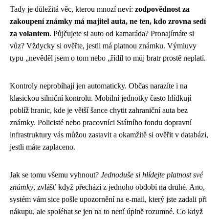
Tady je důležitá věc, kterou mnozí neví:
zodpovědnost za
zakoupení známky má majitel auta, ne ten, kdo zrovna sedí
za volantem
. Půjčujete si auto od kamaráda? Pronajímáte si
vůz? Vždycky si ověřte, jestli má platnou známku. Výmluvy
typu „nevěděl jsem o tom nebo „řídil to můj bratr prostě neplatí.
Kontroly neprobíhají jen automaticky. Občas narazíte i na
klasickou silniční kontrolu. Mobilní jednotky často hlídkují
poblíž hranic, kde je větší šance chytit zahraniční auta bez
známky. Policisté nebo pracovníci Státního fondu dopravní
infrastruktury vás můžou zastavit a okamžitě si ověřit v databázi,
jestli máte zaplaceno.
Jak se tomu všemu vyhnout?
Jednoduše si hlídejte platnost své
známky
, zvlášť když přechází z jednoho období na druhé. Ano,
systém vám sice pošle upozornění na e-mail, který jste zadali při
nákupu, ale spoléhat se jen na to není úplně rozumné. Co když