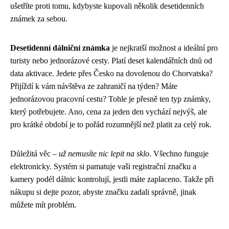
ušetříte proti tomu, kdybyste kupovali několik desetidenních
známek za sebou.
Desetidenní dálniční známka
je nejkratší možnost a ideální pro
turisty nebo jednorázové cesty. Platí deset kalendářních dnů od
data aktivace. Jedete přes Česko na dovolenou do Chorvatska?
Přijíždí k vám návštěva ze zahraničí na týden? Máte
jednorázovou pracovní cestu? Tohle je přesně ten typ známky,
který potřebujete. Ano, cena za jeden den vychází nejvýš, ale
pro krátké období je to pořád rozumnější než platit za celý rok.
Důležitá věc –
už nemusíte nic lepit na sklo
. Všechno funguje
elektronicky. Systém si pamatuje vaši registrační značku a
kamery podél dálnic kontrolují, jestli máte zaplaceno. Takže při
nákupu si dejte pozor, abyste značku zadali správně, jinak
můžete mít problém.