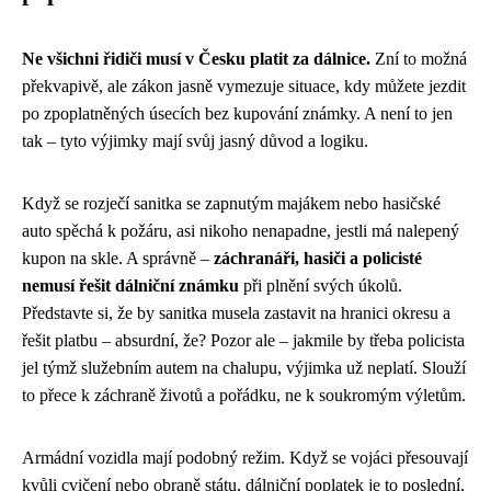
Ne všichni řidiči musí v Česku platit za dálnice.
Zní to možná
překvapivě, ale zákon jasně vymezuje situace, kdy můžete jezdit
po zpoplatněných úsecích bez kupování známky. A není to jen
tak – tyto výjimky mají svůj jasný důvod a logiku.
Když se rozječí sanitka se zapnutým majákem nebo hasičské
auto spěchá k požáru, asi nikoho nenapadne, jestli má nalepený
kupon na skle. A správně –
záchranáři, hasiči a policisté
nemusí řešit dálniční známku
při plnění svých úkolů.
Představte si, že by sanitka musela zastavit na hranici okresu a
řešit platbu – absurdní, že? Pozor ale – jakmile by třeba policista
jel týmž služebním autem na chalupu, výjimka už neplatí. Slouží
to přece k záchraně životů a pořádku, ne k soukromým výletům.
Armádní vozidla mají podobný režim. Když se vojáci přesouvají
kvůli cvičení nebo obraně státu, dálniční poplatek je to poslední,