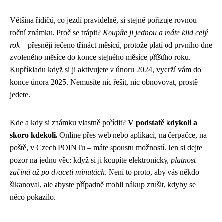
Většina řidičů, co jezdí pravidelně, si stejně pořizuje rovnou
roční známku. Proč se trápit?
Koupíte ji jednou a máte klid celý
rok
– přesněji řečeno třináct měsíců, protože platí od prvního dne
zvoleného měsíce do konce stejného měsíce příštího roku.
Kupříkladu když si ji aktivujete v únoru 2024, vydrží vám do
konce února 2025. Nemusíte nic řešit, nic obnovovat, prostě
jedete.
Kde a kdy si známku vlastně pořídit?
V podstatě kdykoli a
skoro kdekoli.
Online přes web nebo aplikaci, na čerpačce, na
poště, v Czech POINTu – máte spoustu možností. Jen si dejte
pozor na jednu věc: když si ji koupíte elektronicky,
platnost
začíná až po dvaceti minutách
. Není to proto, aby vás někdo
šikanoval, ale abyste případně mohli nákup zrušit, kdyby se
něco pokazilo.