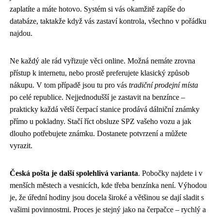
zaplatíte a máte hotovo. Systém si vás okamžitě zapíše do
databáze, taktakže když vás zastaví kontrola, všechno v pořádku
najdou.
Ne každý ale rád vyřizuje věci online. Možná nemáte zrovna
přístup k internetu, nebo prostě preferujete klasický způsob
nákupu. V tom případě jsou tu pro vás
tradiční prodejní místa
po celé republice. Nejjednodušší je zastavit na benzínce –
prakticky každá větší čerpací stanice prodává dálniční známky
přímo u pokladny. Stačí říct obsluze SPZ vašeho vozu a jak
dlouho potřebujete známku. Dostanete potvrzení a můžete
vyrazit.
Česká pošta je další spolehlivá varianta
. Pobočky najdete i v
menších městech a vesnicích, kde třeba benzínka není. Výhodou
je, že úřední hodiny jsou docela široké a většinou se dají sladit s
vašimi povinnostmi. Proces je stejný jako na čerpačce – rychlý a