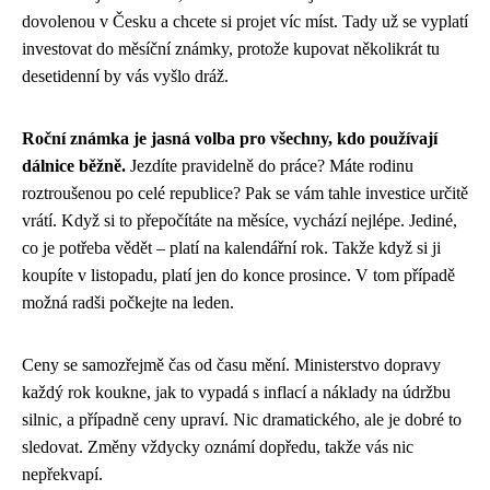
dovolenou v Česku a chcete si projet víc míst. Tady už se vyplatí
investovat do měsíční známky, protože kupovat několikrát tu
desetidenní by vás vyšlo dráž.
Roční známka je jasná volba pro všechny, kdo používají
dálnice běžně.
Jezdíte pravidelně do práce? Máte rodinu
roztroušenou po celé republice? Pak se vám tahle investice určitě
vrátí. Když si to přepočítáte na měsíce, vychází nejlépe. Jediné,
co je potřeba vědět – platí na kalendářní rok. Takže když si ji
koupíte v listopadu, platí jen do konce prosince. V tom případě
možná radši počkejte na leden.
Ceny se samozřejmě čas od času mění. Ministerstvo dopravy
každý rok koukne, jak to vypadá s inflací a náklady na údržbu
silnic, a případně ceny upraví. Nic dramatického, ale je dobré to
sledovat. Změny vždycky oznámí dopředu, takže vás nic
nepřekvapí.