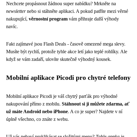
Nechcete propásnout žádnou super nabídku? Mrkněte na
newsletter
nebo si stáhněte aplikaci. A pokud patříte mezi věrné
nakupující,
věrnostní program
vám přihraje další výhody
navíc.
Fakt zajímavé jsou Flash Deals - časově omezené mega slevy.
Musíte být rychlí, protože tyhle akce letí jako teplé rohlíky. Ale
když se vám zadaří, ulovíte skutečně výhodný kousek.
Mobilní aplikace Picodi pro chytré telefony
Mobilní aplikace Picodi je váš chytrý parťák pro výhodné
nakupování přímo z mobilu.
Stáhnout si ji můžete zdarma, ať
už máte Android nebo iPhone
. A co je super? Najdete v ní
úplně všechno, co znáte z webu.
Už vás nebaví proklikávat se složitými menu?
Tahle appka je