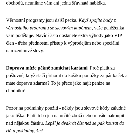
obchodů, neunikne vám ani jedna šťavnatá nabídka.
Věrnostní programy jsou další pecka.
Když spojíte body z
věrnostního programu se slevovým kupónem
, vaše peněženka
vám poděkuje. Navíc často dostanete extra výhody jako VIP
člen - třeba přednostní přístup k výprodejům nebo speciální
narozeninové slevy.
Doprava může pěkně zamíchat kartami
. Proč platit za
poštovné, když stačí přihodit do košíku ponožky za pár kaček a
máte dopravu zdarma? To je přece jako najít peníze na
chodníku!
Pozor na podmínky použití - někdy jsou slevové kódy záludné
jako liška. Platí třeba jen na určité zboží nebo musíte nakoupit
nad nějakou částku.
Lepší je dvakrát číst než se pak kousat do
rtů u pokladny
, že?