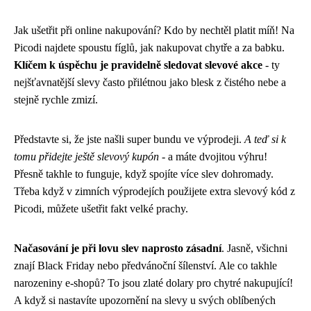
Jak ušetřit při online nakupování? Kdo by nechtěl platit míň! Na
Picodi najdete spoustu fíglů, jak nakupovat chytře a za babku.
Klíčem k úspěchu je pravidelně sledovat slevové akce
- ty
nejšťavnatější slevy často přilétnou jako blesk z čistého nebe a
stejně rychle zmizí.
Představte si, že jste našli super bundu ve výprodeji.
A teď si k
tomu přidejte ještě slevový kupón
- a máte dvojitou výhru!
Přesně takhle to funguje, když spojíte více slev dohromady.
Třeba když v zimních výprodejích použijete extra slevový kód z
Picodi, můžete ušetřit fakt velké prachy.
Načasování je při lovu slev naprosto zásadní
. Jasně, všichni
znají Black Friday nebo předvánoční šílenství. Ale co takhle
narozeniny e-shopů? To jsou zlaté dolary pro chytré nakupující!
A když si nastavíte upozornění na slevy u svých oblíbených