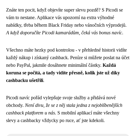
Znáte ten pocit, když objevíte super slevu pozdě? S Picodi se
vám to nestane. Aplikace vás upozorní na extra výhodné
nabídky, třeba během Black Friday nebo vánočních výprodejů.
A když doporučíte Picodi kamarádům, čeká vás bonus navíc
.
Všechno máte hezky pod kontrolou - v přehledné historii vidíte
každý nákup i získaný cashback. Peníze si můžete poslat na účet
nebo PayPal, jakmile dosáhnete minimální částky.
Každá
koruna se počítá, a tady vidíte přesně, kolik jste už díky
cashbacku ušetřili
.
Picodi navíc pořád vylepšuje svoje služby a přidává nové
obchody.
Není divu, že se z něj stala jedna z nejoblíbenějších
cashback platforem u nás
. S mobilní aplikací máte všechny
slevy a cashbacky vždycky po ruce, ať jste kdekoli.