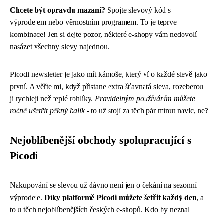
Chcete být opravdu mazaní?
Spojte slevový kód s
výprodejem nebo věrnostním programem. To je teprve
kombinace! Jen si dejte pozor, některé e-shopy vám nedovolí
nasázet všechny slevy najednou.
Picodi newsletter je jako mít kámoše, který ví o každé slevě jako
první. A věřte mi, když přistane extra šťavnatá sleva, rozeberou
ji rychleji než teplé rohlíky.
Pravidelným používáním můžete
ročně ušetřit pěkný balík
- to už stojí za těch pár minut navíc, ne?
Nejoblíbenější obchody spolupracující s
Picodi
Nakupování se slevou už dávno není jen o čekání na sezonní
výprodeje.
Díky platformě Picodi můžete šetřit každý den
, a
to u těch nejoblíbenějších českých e-shopů. Kdo by neznal