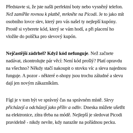
Představte si, že jste našli perfektní boty nebo vysněný telefon.
Než zamíříte rovnou k platbě, mrkněte na Picodi
. Je to jako mít
osobního lovce slev, který pro vás našel ty nejlepší kupóny.
Prostě si vyberete kód, který se vám hodí, a při placení ho
vložíte do políčka pro slevový kupón.
Nejčastější zádrhel? Když kód nefunguje
. Než začnete
nadávat, zkontrolujte pár věcí: Není kód prošlý? Platí opravdu
na všechno? Někdy stačí nakoupit o stovku víc a sleva najednou
funguje. A pozor - některé e-shopy jsou trochu záludné a slevu
dají jen novým zákazníkům.
Fígl je v tom být ve správný čas na správném místě.
Slevy
přicházejí a odcházejí jako příliv a odliv
. Dneska můžete ušetřit
na elektronice, zítra třeba na módě. Nejlepší je sledovat Picodi
pravidelně - nikdy nevíte, kdy narazíte na pořádnou pecku.