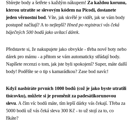
Sbírejte body a šetřete s každým nákupem!
Za každou korunu,
kterou utratíte se slevovým kódem na Picodi, dostanete
jeden věrnostní bod
. Víte, jak skvělé je vidět, jak se vám body
postupně načítají? A to nejlepší?
Hned po registraci vás čeká
báječných 500 bodů jako uvítací dárek
.
Představte si, že nakupujete jako obvykle - třeba nové boty nebo
dárek pro mámu - a přitom se vám automaticky střádají body.
Napíšete recenzi o tom, jak jste byli spokojení? Super, máte další
body! Podělíte se o tip s kamarádkou? Zase bod navíc!
Když nasbíráte prvních 1000 bodů (což je jako byste utratili
tisícovku), můžete si je proměnit za padesátikorunovou
slevu
. A čím víc bodů máte, tím lepší dárky vás čekají. Třeba za
5000 bodů už vás čeká sleva 300 Kč - to už stojí za to, co
říkáte?