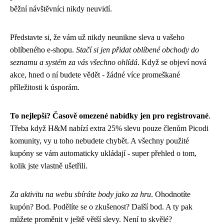
běžní návštěvníci nikdy neuvidí.
Představte si, že vám už nikdy neunikne sleva u vašeho
oblíbeného e-shopu.
Stačí si jen přidat oblíbené obchody do
seznamu a systém za vás všechno ohlídá
. Když se objeví nová
akce, hned o ní budete vědět - žádné více promeškané
příležitosti k úsporám.
To nejlepší? Časově omezené nabídky jen pro registrované
.
Třeba když H&M nabízí extra 25% slevu pouze členům Picodi
komunity, vy u toho nebudete chybět. A všechny použité
kupóny se vám automaticky ukládají - super přehled o tom,
kolik jste vlastně ušetřili.
Za aktivitu na webu sbíráte body jako za hru
. Ohodnotíte
kupón? Bod. Podělíte se o zkušenost? Další bod. A ty pak
můžete proměnit v ještě větší slevy. Není to skvělé?