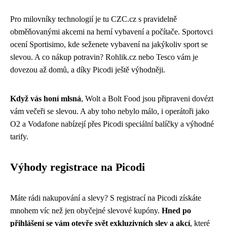
Pro milovníky technologií je tu CZC.cz s pravidelně
obměňovanými akcemi na herní vybavení a počítače. Sportovci
ocení Sportisimo, kde seženete vybavení na jakýkoliv sport se
slevou. A co nákup potravin? Rohlik.cz nebo Tesco vám je
dovezou až domů, a díky Picodi ještě výhodněji.
Když vás honí mlsná
, Wolt a Bolt Food jsou připraveni dovézt
vám večeři se slevou. A aby toho nebylo málo, i operátoři jako
O2 a Vodafone nabízejí přes Picodi speciální balíčky a výhodné
tarify.
Výhody registrace na Picodi
Máte rádi nakupování a slevy? S registrací na Picodi získáte
mnohem víc než jen obyčejné slevové kupóny.
Hned po
přihlášení se vám otevře svět exkluzivních slev a akcí
, které