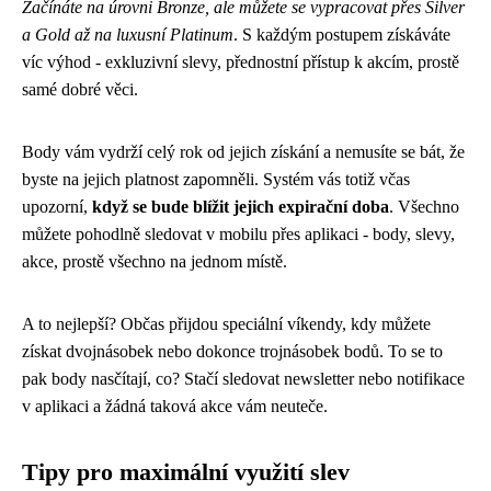
Začínáte na úrovni Bronze, ale můžete se vypracovat přes Silver
a Gold až na luxusní Platinum
. S každým postupem získáváte
víc výhod - exkluzivní slevy, přednostní přístup k akcím, prostě
samé dobré věci.
Body vám vydrží celý rok od jejich získání a nemusíte se bát, že
byste na jejich platnost zapomněli. Systém vás totiž včas
upozorní,
když se bude blížit jejich expirační doba
. Všechno
můžete pohodlně sledovat v mobilu přes aplikaci - body, slevy,
akce, prostě všechno na jednom místě.
A to nejlepší? Občas přijdou speciální víkendy, kdy můžete
získat dvojnásobek nebo dokonce trojnásobek bodů. To se to
pak body nasčítají, co? Stačí sledovat newsletter nebo notifikace
v aplikaci a žádná taková akce vám neuteče.
Tipy pro maximální využití slev