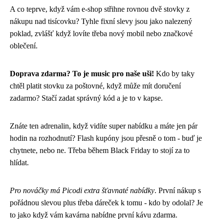
A co teprve, když vám e-shop střihne rovnou dvě stovky z
nákupu nad tisícovku? Tyhle fixní slevy jsou jako nalezený
poklad, zvlášť když lovíte třeba nový mobil nebo značkové
oblečení.
Doprava zdarma? To je music pro naše uši!
Kdo by taky
chtěl platit stovku za poštovné, když může mít doručení
zadarmo? Stačí zadat správný kód a je to v kapse.
Znáte ten adrenalin, když vidíte super nabídku a máte jen pár
hodin na rozhodnutí? Flash kupóny jsou přesně o tom - buď je
chytnete, nebo ne. Třeba během Black Friday to stojí za to
hlídat.
Pro nováčky má Picodi extra šťavnaté nabídky
. První nákup s
pořádnou slevou plus třeba dáreček k tomu - kdo by odolal? Je
to jako když vám kavárna nabídne první kávu zdarma.