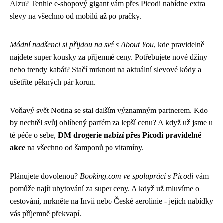
Alzu? Tenhle e-shopový gigant vám přes Picodi nabídne extra
slevy na všechno od mobilů až po pračky.
Módní nadšenci si přijdou na své s About You
, kde pravidelně
najdete super kousky za příjemné ceny. Potřebujete nové džíny
nebo trendy kabát? Stačí mrknout na aktuální slevové kódy a
ušetříte pěkných pár korun.
Voňavý svět Notina se stal dalším významným partnerem. Kdo
by nechtěl svůj oblíbený parfém za lepší cenu? A když už jsme u
té péče o sebe,
DM drogerie nabízí přes Picodi pravidelné
akce
na všechno od šamponů po vitamíny.
Plánujete dovolenou?
Booking.com ve spolupráci s Picodi
vám
pomůže najít ubytování za super ceny. A když už mluvíme o
cestování, mrkněte na Invii nebo České aerolinie - jejich nabídky
vás příjemně překvapí.