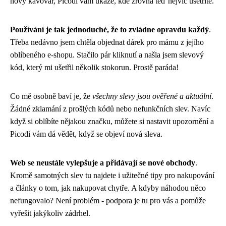
nový kávovar, Picodi vám ukáže, kde zrovna teď nejvíc ušetříte.
Používání je tak jednoduché, že to zvládne opravdu každý
.
Třeba nedávno jsem chtěla objednat dárek pro mámu z jejího
oblíbeného e-shopu. Stačilo pár kliknutí a našla jsem slevový
kód, který mi ušetřil několik stokorun. Prostě paráda!
Co mě osobně baví je, že
všechny slevy jsou ověřené a aktuální
.
Žádné zklamání z prošlých kódů nebo nefunkčních slev. Navíc
když si oblíbíte nějakou značku, můžete si nastavit upozornění a
Picodi vám dá vědět, když se objeví nová sleva.
Web se neustále vylepšuje a přidávají se nové obchody
.
Kromě samotných slev tu najdete i užitečné tipy pro nakupování
a články o tom, jak nakupovat chytře. A kdyby náhodou něco
nefungovalo? Není problém - podpora je tu pro vás a pomůže
vyřešit jakýkoliv zádrhel.