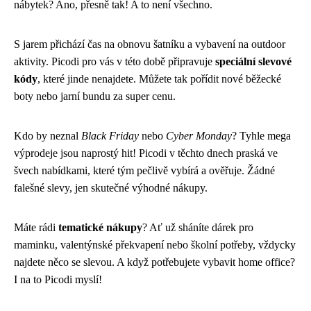
nábytek? Ano, přesně tak! A to není všechno.
S jarem přichází čas na obnovu šatníku a vybavení na outdoor
aktivity. Picodi pro vás v této době připravuje
speciální slevové
kódy
, které jinde nenajdete. Můžete tak pořídit nové běžecké
boty nebo jarní bundu za super cenu.
Kdo by neznal
Black Friday
nebo
Cyber Monday
? Tyhle mega
výprodeje jsou naprostý hit! Picodi v těchto dnech praská ve
švech nabídkami, které tým pečlivě vybírá a ověřuje. Žádné
falešné slevy, jen skutečné výhodné nákupy.
Máte rádi
tematické nákupy
? Ať už sháníte dárek pro
maminku, valentýnské překvapení nebo školní potřeby, vždycky
najdete něco se slevou. A když potřebujete vybavit home office?
I na to Picodi myslí!