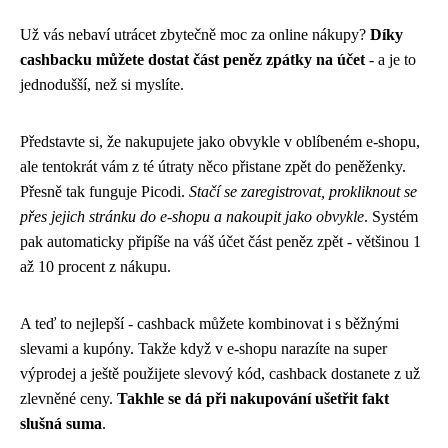
Už vás nebaví utrácet zbytečně moc za online nákupy?
Díky
cashbacku můžete dostat část peněz zpátky na účet
- a je to
jednodušší, než si myslíte.
Představte si, že nakupujete jako obvykle v oblíbeném e-shopu,
ale tentokrát vám z té útraty něco přistane zpět do peněženky.
Přesně tak funguje Picodi.
Stačí se zaregistrovat, prokliknout se
přes jejich stránku do e-shopu a nakoupit jako obvykle
. Systém
pak automaticky připíše na váš účet část peněz zpět - většinou 1
až 10 procent z nákupu.
A teď to nejlepší - cashback můžete kombinovat i s běžnými
slevami a kupóny. Takže když v e-shopu narazíte na super
výprodej a ještě použijete slevový kód, cashback dostanete z už
zlevněné ceny.
Takhle se dá při nakupování ušetřit fakt
slušná suma
.