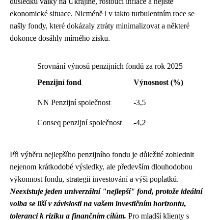
důsledku války na Ukrajině, rostoucí inflace a nejisté
ekonomické situace. Nicméně i v takto turbulentním roce se
našly fondy, které dokázaly ztráty minimalizovat a některé
dokonce dosáhly mírného zisku.
Srovnání výnosů penzijních fondů za rok 2025
Penzijní fond
Výnosnost (%)
NN Penzijní společnost
-3,5
Conseq penzijní společnost
-4,2
Při výběru nejlepšího penzijního fondu je důležité zohlednit
nejenom krátkodobé výsledky, ale především dlouhodobou
výkonnost fondu, strategii investování a výši poplatků.
Neexistuje jeden univerzální "nejlepší" fond, protože ideální
volba se liší v závislosti na vašem investičním horizontu,
toleranci k riziku a finančním cílům.
Pro mladší klienty s