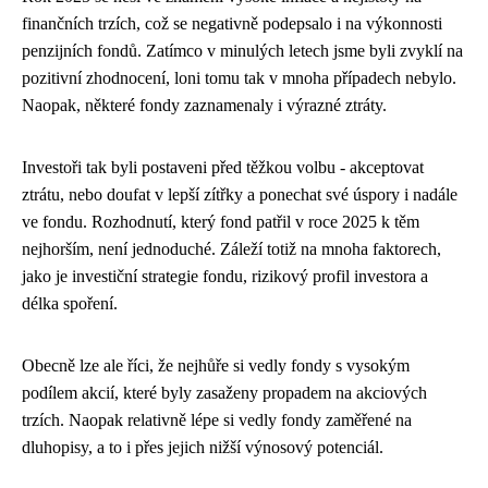
finančních trzích, což se negativně podepsalo i na výkonnosti
penzijních fondů. Zatímco v minulých letech jsme byli zvyklí na
pozitivní zhodnocení, loni tomu tak v mnoha případech nebylo.
Naopak, některé fondy zaznamenaly i výrazné ztráty.
Investoři tak byli postaveni před těžkou volbu - akceptovat
ztrátu, nebo doufat v lepší zítřky a ponechat své úspory i nadále
ve fondu. Rozhodnutí, který fond patřil v roce 2025 k těm
nejhorším, není jednoduché. Záleží totiž na mnoha faktorech,
jako je investiční strategie fondu, rizikový profil investora a
délka spoření.
Obecně lze ale říci, že nejhůře si vedly fondy s vysokým
podílem akcií, které byly zasaženy propadem na akciových
trzích. Naopak relativně lépe si vedly fondy zaměřené na
dluhopisy, a to i přes jejich nižší výnosový potenciál.