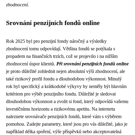
zhodnocení.
Srovnání penzijních fondů online
Rok 2025 byl pro penzijní fondy náročný a výsledky
zhodnocení tomu odpovídají. Většina fondů se potýkala s
propadem na finančních trzích, což se projevilo i na nižším
zhodnocení úspor klientů.
Při srovnání penzijních fondů online
je proto důležité zohlednit nejen absolutní výši zhodnocení, ale
také rizikový profil fondu a dlouhodobou výkonnost. Minulý
rok byl specifický a krátkodobé výkyvy by neměly být hlavním
kritériem pro výběr penzijního fondu. Důležité je sledovat
dlouhodobou výkonnost a zvolit si fond, který odpovídá vašemu
investičnímu horizontu a rizikovému apetitu. Na internetu
naleznete srovnávače penzijních fondů, které vám s výběrem
pomohou. Zadejte parametry, které jsou pro vás důležité, jako je
například délka spoření, výše příspěvků nebo akceptovatelná