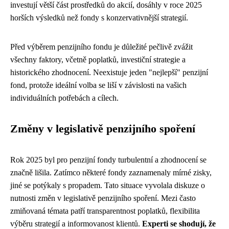
investují větší část prostředků do akcií, dosáhly v roce 2025
horších výsledků než fondy s konzervativnější strategií.
Před výběrem penzijního fondu je důležité pečlivě zvážit
všechny faktory, včetně poplatků, investiční strategie a
historického zhodnocení. Neexistuje jeden "nejlepší" penzijní
fond, protože ideální volba se liší v závislosti na vašich
individuálních potřebách a cílech.
Změny v legislativě penzijního spoření
Rok 2025 byl pro penzijní fondy turbulentní a zhodnocení se
značně lišila. Zatímco některé fondy zaznamenaly mírné zisky,
jiné se potýkaly s propadem. Tato situace vyvolala diskuze o
nutnosti změn v legislativě penzijního spoření. Mezi často
zmiňovaná témata patří transparentnost poplatků, flexibilita
výběru strategií a informovanost klientů.
Experti se shodují, že