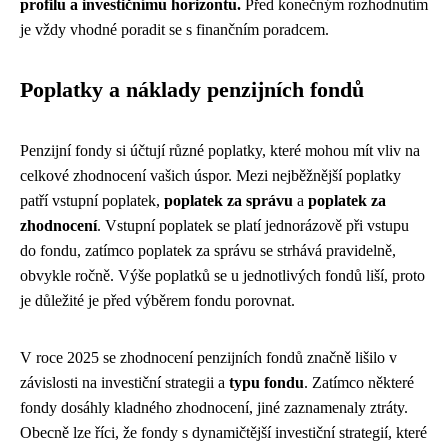
profilu a investičnímu horizontu.
Před konečným rozhodnutím
je vždy vhodné poradit se s finančním poradcem.
Poplatky a náklady penzijních fondů
Penzijní fondy si účtují různé poplatky, které mohou mít vliv na
celkové zhodnocení vašich úspor. Mezi nejběžnější poplatky
patří vstupní poplatek,
poplatek za správu
a
poplatek za
zhodnocení
. Vstupní poplatek se platí jednorázově při vstupu
do fondu, zatímco poplatek za správu se strhává pravidelně,
obvykle ročně. Výše poplatků se u jednotlivých fondů liší, proto
je důležité je před výběrem fondu porovnat.
V roce 2025 se zhodnocení penzijních fondů značně lišilo v
závislosti na investiční strategii a
typu fondu
. Zatímco některé
fondy dosáhly kladného zhodnocení, jiné zaznamenaly ztráty.
Obecně lze říci, že fondy s dynamičtější investiční strategií, které