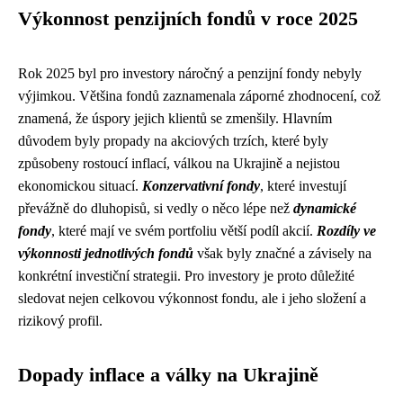
Výkonnost penzijních fondů v roce 2025
Rok 2025 byl pro investory náročný a penzijní fondy nebyly
výjimkou. Většina fondů zaznamenala záporné zhodnocení, což
znamená, že úspory jejich klientů se zmenšily. Hlavním
důvodem byly propady na akciových trzích, které byly
způsobeny rostoucí inflací, válkou na Ukrajině a nejistou
ekonomickou situací.
Konzervativní fondy
, které investují
převážně do dluhopisů, si vedly o něco lépe než
dynamické
fondy
, které mají ve svém portfoliu větší podíl akcií.
Rozdíly ve
výkonnosti jednotlivých fondů
však byly značné a závisely na
konkrétní investiční strategii. Pro investory je proto důležité
sledovat nejen celkovou výkonnost fondu, ale i jeho složení a
rizikový profil.
Dopady inflace a války na Ukrajině