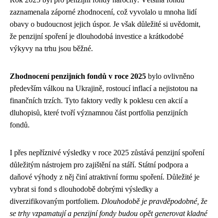
zaznamenala záporné zhodnocení, což vyvolalo u mnoha lidí
obavy o budoucnost jejich úspor. Je však důležité si uvědomit,
že penzijní spoření je dlouhodobá investice a krátkodobé
výkyvy na trhu jsou běžné.
Zhodnocení penzijních fondů v roce 2025
bylo ovlivněno
především válkou na Ukrajině, rostoucí inflací a nejistotou na
finančních trzích. Tyto faktory vedly k poklesu cen akcií a
dluhopisů, které tvoří významnou část portfolia penzijních
fondů.
I přes nepříznivé výsledky v roce 2025 zůstává penzijní spoření
důležitým nástrojem pro zajištění na stáří. Státní podpora a
daňové výhody z něj činí atraktivní formu spoření. Důležité je
vybrat si fond s dlouhodobě dobrými výsledky a
diverzifikovaným portfoliem.
Dlouhodobě je pravděpodobné, že
se trhy vzpamatují a penzijní fondy budou opět generovat kladné