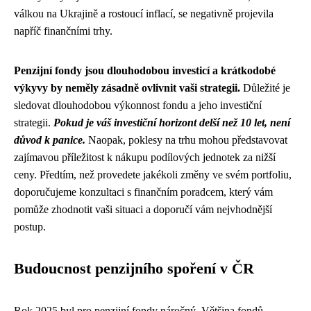
válkou na Ukrajině a rostoucí inflací, se negativně projevila
napříč finančními trhy.
Penzijní fondy jsou dlouhodobou investicí a krátkodobé
výkyvy by neměly zásadně ovlivnit vaši strategii.
Důležité je
sledovat dlouhodobou výkonnost fondu a jeho investiční
strategii.
Pokud je váš investiční horizont delší než 10 let, není
důvod k panice.
Naopak, poklesy na trhu mohou představovat
zajímavou příležitost k nákupu podílových jednotek za nižší
ceny. Předtím, než provedete jakékoli změny ve svém portfoliu,
doporučujeme konzultaci s finančním poradcem, který vám
pomůže zhodnotit vaši situaci a doporučí vám nejvhodnější
postup.
Budoucnost penzijního spoření v ČR
Rok 2025 byl pro penzijní fondy náročný. Většina fondů