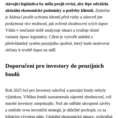
stávající legislativa by měla projít revizí, aby lépe odrážela
aktuální ekonomické podmínky a potřeby klientů.
Zejména
je žádoucí posílit ochranu klientů před riziky a zároveň jim
poskytnout více možností, jak ovlivnit zhodnocení svých úspor.
Vláda v současné době analyzuje situaci a zvažuje různé
varianty úprav legislativy. Cílem je vytvořit stabilní a
předvídatelný systém penzijního spoření, který bude motivovat
občany k tvorbě úspor na stáří.
Doporučení pro investory do penzijních
fondů
Rok 2025 byl pro investory náročný a penzijní fondy nebyly
výjimkou. Většina fondů zaznamenala záporné zhodnocení, což
mnohé investory znepokojilo. Než ale uděláte ukvapené závěry
a změníte svou investiční strategii, je důležité pochopit, co za
loňským vývojem stálo. Globální ekonomická situace, ovlivněná