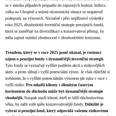
se v mnoha případech propadlo do záporných hodnot. Inflace,
válka na Ukrajině a nejistá ekonomická situace se negativně
podepsaly na výnosech. Nicméně i přes nepříznivé výsledky
roku 2025, dlouhodobá investiční strategie penzijních fondů,
která se zaměřuje na diverzifikaci a konzervativní přístup, by
měla zajistit stabilní zhodnocení v dlouhodobém horizontu.
Trendem, který se v roce 2025 jasně ukázal, je rostoucí
zájem o penzijní fondy s dynamičtější investiční strategií.
Tyto fondy se vyznačují vyšším podílem akcií a rizikovějších
aktiv, a proto slibují i vyšší potenciální výnos. Je však důležité si
uvědomit, že s vyšším potenciálním výnosem jde ruku v ruce i
vyšší riziko.
Pro mladší klienty s dlouhým časovým
horizontem do důchodu může být dynamičtější strategie
vhodnější.
Naopak starší klienti, kteří se blíží důchodovému
věku, by měli volit spíše konzervativnější fondy.
Důležité je
vybrat si penzijní fond, který odpovídá vašemu rizikovému