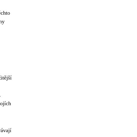
ěchto
any
tější
.
ojích
rávají