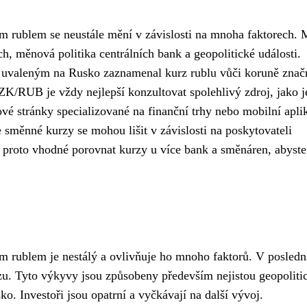
 rublem se neustále mění v závislosti na mnoha faktorech. 
h, měnová politika centrálních bank a geopolitické události.
m uvaleným na Rusko zaznamenal kurz rublu vůči koruně znač
ZK/RUB je vždy nejlepší konzultovat spolehlivý zdroj, jako j
vé stránky specializované na finanční trhy nebo mobilní apli
e směnné kurzy se mohou lišit v závislosti na poskytovateli
proto vhodné porovnat kurzy u více bank a směnáren, abyste
 rublem je nestálý a ovlivňuje ho mnoho faktorů. V posledn
rzu. Tyto výkyvy jsou způsobeny především nejistou geopoliti
. Investoři jsou opatrní a vyčkávají na další vývoj.