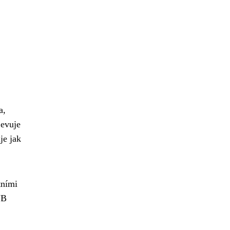
a,
jevuje
je jak
tními
UB