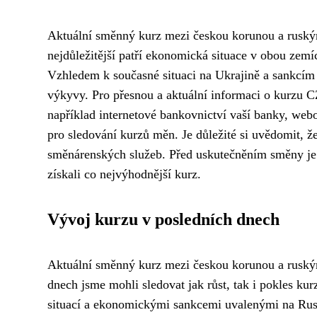
Aktuální směnný kurz mezi českou korunou a ruským
nejdůležitější patří ekonomická situace v obou zemíc
Vzhledem k současné situaci na Ukrajině a sankcí
výkyvy. Pro přesnou a aktuální informaci o kurzu C
například internetové bankovnictví vaší banky, webo
pro sledování kurzů měn. Je důležité si uvědomit, ž
směnárenských služeb. Před uskutečněním směny je 
získali co nejvýhodnější kurz.
Vývoj kurzu v posledních dnech
Aktuální směnný kurz mezi českou korunou a ruským
dnech jsme mohli sledovat jak růst, tak i pokles ku
situací a ekonomickými sankcemi uvalenými na Rusko