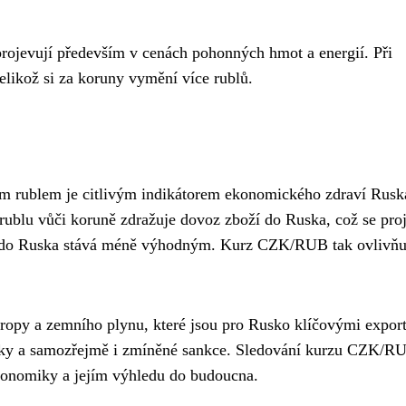
ojevují především v cenách pohonných hmot a energií. Při
elikož si za koruny vymění více rublů.
m rublem je citlivým indikátorem ekonomického zdraví Rusk
 rublu vůči koruně zdražuje dovoz zboží do Ruska, což se pro
rt do Ruska stává méně výhodným. Kurz CZK/RUB tak ovlivňu
 ropy a zemního plynu, které jsou pro Rusko klíčovými expor
é toky a samozřejmě i zmíněné sankce. Sledování kurzu CZK/R
konomiky a jejím výhledu do budoucna.