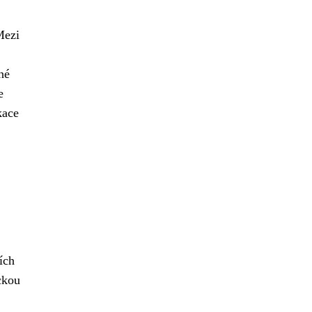
Mezi
né
e
kace
ích
ckou