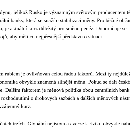
o plynu, jelikož Rusko je významným světovým producentem t
rální banky, která se snaží o stabilizaci měny. Pro běžné obč
a, je aktuální kurz důležitý pro směnu peněz. Doporučuje se
ojů, aby měli co nejpřesnější představu o situaci.
rublem je ovlivňován celou řadou faktorů. Mezi ty nejdůleži
konomika obvykle znamená silnější měnu. Pokud se daří české
je. Dalším faktorem je měnová politika obou centrálních bank
 rozhodnutími o úrokových sazbách a dalších měnových nástr
 vzájemný kurz.
ních trzích. Globální nejistota a averze k riziku obvykle nah