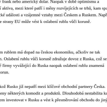
ý frank nebo americký dolar. Naopak v době optimismu a
 aktiva, mezi které patří i měny rozvíjejících se trhů, kam sp
itické události a vzájemné vztahy mezi Českem a Ruskem. Např
ze strany EU může vést k oslabení rublu vůči koruně.
m rublem má dopad na českou ekonomiku, ačkoliv ne tak
 Oslabení rublu vůči koruně zdražuje dovoz z Ruska, což se
ké firmy vyvážející do Ruska naopak oslabení rublu znamená
korun.
likož Rusko již nepatří mezi klíčové obchodní partnery Česka.
y některých komodit a produktů. Dlouhodobá nestabilita k
irem investovat v Rusku a vést k přesměrování obchodu do jin