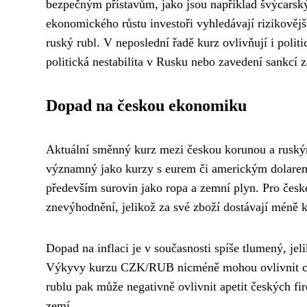
bezpečným přístavům, jako jsou například švýcarsk
ekonomického růstu investoři vyhledávají rizikovější
ruský rubl. V neposlední řadě kurz ovlivňují i pol
politická nestabilita v Rusku nebo zavedení sankcí 
Dopad na českou ekonomiku
Aktuální směnný kurz mezi českou korunou a ruský
významný jako kurzy s eurem či americkým dolarem.
především surovin jako ropa a zemní plyn. Pro čes
znevýhodnění, jelikož za své zboží dostávají méně 
Dopad na inflaci je v současnosti spíše tlumený, je
Výkyvy kurzu CZK/RUB nicméně mohou ovlivnit cen
rublu pak může negativně ovlivnit apetit českých f
zemí.