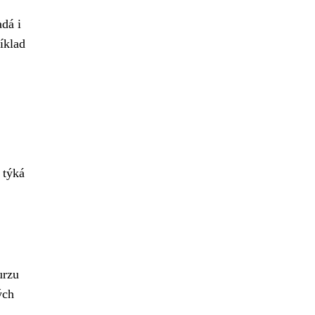
adá i
íklad
 týká
urzu
ých