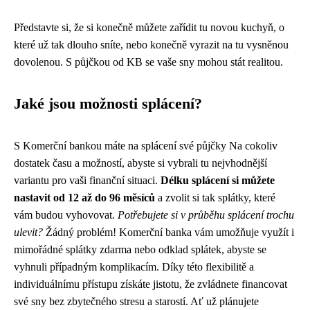
Představte si, že si konečně můžete zařídit tu novou kuchyň, o
které už tak dlouho sníte, nebo konečně vyrazit na tu vysněnou
dovolenou. S půjčkou od KB se vaše sny mohou stát realitou.
Jaké jsou možnosti splácení?
S Komerční bankou máte na splácení své půjčky Na cokoliv
dostatek času a možností, abyste si vybrali tu nejvhodnější
variantu pro vaši finanční situaci.
Délku splácení si můžete
nastavit od 12 až do 96 měsíců
a zvolit si tak splátky, které
vám budou vyhovovat.
Potřebujete si v průběhu splácení trochu
ulevit?
Žádný problém! Komerční banka vám umožňuje využít i
mimořádné splátky zdarma nebo odklad splátek, abyste se
vyhnuli případným komplikacím. Díky této flexibilitě a
individuálnímu přístupu získáte jistotu, že zvládnete financovat
své sny bez zbytečného stresu a starostí. Ať už plánujete