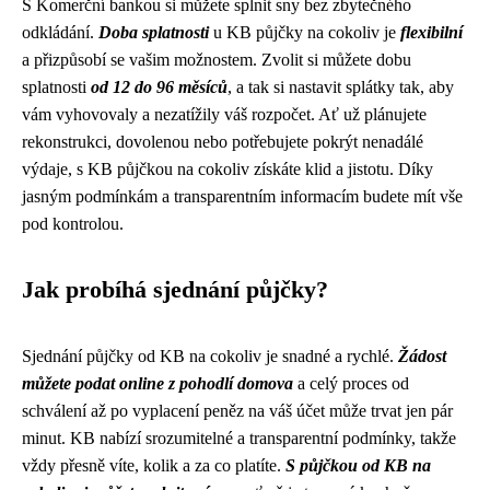
S Komerční bankou si můžete splnit sny bez zbytečného
odkládání.
Doba splatnosti
u KB půjčky na cokoliv je
flexibilní
a přizpůsobí se vašim možnostem. Zvolit si můžete dobu
splatnosti
od 12 do 96 měsíců
, a tak si nastavit splátky tak, aby
vám vyhovovaly a nezatížily váš rozpočet. Ať už plánujete
rekonstrukci, dovolenou nebo potřebujete pokrýt nenadálé
výdaje, s KB půjčkou na cokoliv získáte klid a jistotu. Díky
jasným podmínkám a transparentním informacím budete mít vše
pod kontrolou.
Jak probíhá sjednání půjčky?
Sjednání půjčky od KB na cokoliv je snadné a rychlé.
Žádost
můžete podat online z pohodlí domova
a celý proces od
schválení až po vyplacení peněz na váš účet může trvat jen pár
minut. KB nabízí srozumitelné a transparentní podmínky, takže
vždy přesně víte, kolik a za co platíte.
S půjčkou od KB na