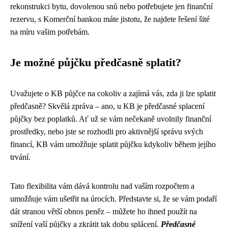
rekonstrukci bytu, dovolenou snů nebo potřebujete jen finanční
rezervu, s Komerční bankou máte jistotu, že najdete řešení šité
na míru vašim potřebám.
Je možné půjčku předčasně splatit?
Uvažujete o KB půjčce na cokoliv a zajímá vás, zda ji lze splatit
předčasně? Skvělá zpráva – ano, u KB je předčasné splacení
půjčky bez poplatků. Ať už se vám nečekaně uvolnily finanční
prostředky, nebo jste se rozhodli pro aktivnější správu svých
financí, KB vám umožňuje splatit půjčku kdykoliv během jejího
trvání.
Tato flexibilita vám dává kontrolu nad vaším rozpočtem a
umožňuje vám ušetřit na úrocích. Představte si, že se vám podaří
dát stranou větší obnos peněz – můžete ho ihned použít na
snížení vaší půjčky a zkrátit tak dobu splácení.
Předčasné