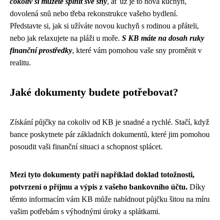
cokoliv si můžete splnit své sny
, ať už je to nová kuchyň,
dovolená snů nebo třeba rekonstrukce vašeho bydlení.
Představte si, jak si užíváte novou kuchyň s rodinou a přáteli,
nebo jak relaxujete na pláži u moře.
S KB máte na dosah ruky
finanční prostředky
, které vám pomohou vaše sny proměnit v
realitu.
Jaké dokumenty budete potřebovat?
Získání půjčky na cokoliv od KB je snadné a rychlé. Stačí, když
bance poskytnete pár základních dokumentů, které jim pomohou
posoudit vaši finanční situaci a schopnost splácet.
Mezi tyto dokumenty patří například doklad totožnosti,
potvrzení o příjmu a výpis z vašeho bankovního účtu.
Díky
těmto informacím vám KB může nabídnout půjčku šitou na míru
vašim potřebám s výhodnými úroky a splátkami.