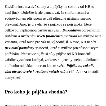
Každá mince má dvě strany a u půjčky na cokoliv od KB to
není jinak. Důležité je ale pamatovat, že s informacemi a
zodpovědným přístupem se dají případné nástrahy snadno
překonat. Ano, je pravda, že s půjčkou se pojí úroky, které
celkovou vyplacenou částku navyšují.
Důkladným porovnáním
nabídek a uvážením svých finančních možností
ale můžete najít
variantu, která bude pro vás nejvýhodnější. Navíc, KB nabízí
flexibilní podmínky splácení
, které si můžete přizpůsobit svým
potřebám. Představte si, že si díky půjčce od KB konečně
zařídíte vysněnou kuchyň, zrekonstruujete byt nebo podniknete
tu dlouho odkládanou cestu kolem světa.
Půjčka na cokoliv
vám otevírá dveře k realizaci vašich snů
a cílů. A to za to stojí,
nemyslíte?
Pro koho je půjčka vhodná?