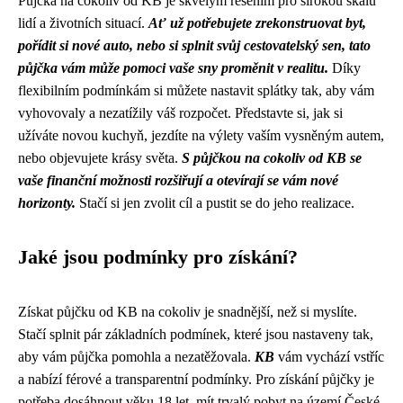
Půjčka na cokoliv od KB je skvělým řešením pro širokou škálu
lidí a životních situací.
Ať už potřebujete zrekonstruovat byt,
pořídit si nové auto, nebo si splnit svůj cestovatelský sen, tato
půjčka vám může pomoci vaše sny proměnit v realitu.
Díky
flexibilním podmínkám si můžete nastavit splátky tak, aby vám
vyhovovaly a nezatížily váš rozpočet. Představte si, jak si
užíváte novou kuchyň, jezdíte na výlety vaším vysněným autem,
nebo objevujete krásy světa.
S půjčkou na cokoliv od KB se
vaše finanční možnosti rozšiřují a otevírají se vám nové
horizonty.
Stačí si jen zvolit cíl a pustit se do jeho realizace.
Jaké jsou podmínky pro získání?
Získat půjčku od KB na cokoliv je snadnější, než si myslíte.
Stačí splnit pár základních podmínek, které jsou nastaveny tak,
aby vám půjčka pomohla a nezatěžovala.
KB
vám vychází vstříc
a nabízí férové a transparentní podmínky. Pro získání půjčky je
potřeba dosáhnout věku 18 let, mít trvalý pobyt na území České