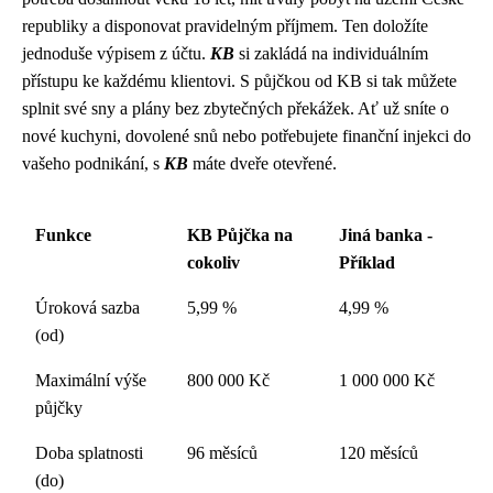
republiky a disponovat pravidelným příjmem. Ten doložíte
jednoduše výpisem z účtu.
KB
si zakládá na individuálním
přístupu ke každému klientovi. S půjčkou od KB si tak můžete
splnit své sny a plány bez zbytečných překážek. Ať už sníte o
nové kuchyni, dovolené snů nebo potřebujete finanční injekci do
vašeho podnikání, s
KB
máte dveře otevřené.
Funkce
KB Půjčka na
Jiná banka -
cokoliv
Příklad
Úroková sazba
5,99 %
4,99 %
(od)
Maximální výše
800 000 Kč
1 000 000 Kč
půjčky
Doba splatnosti
96 měsíců
120 měsíců
(do)