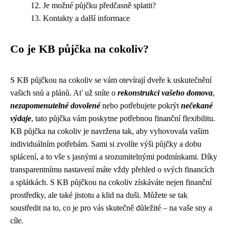
Je možné půjčku předčasně splatit?
Kontakty a další informace
Co je KB půjčka na cokoliv?
S KB půjčkou na cokoliv se vám otevírají dveře k uskutečnění
vašich snů a plánů. Ať už sníte o
rekonstrukci vašeho domova
,
nezapomenutelné dovolené
nebo potřebujete pokrýt
nečekané
výdaje
, tato půjčka vám poskytne potřebnou finanční flexibilitu.
KB půjčka na cokoliv je navržena tak, aby vyhovovala vašim
individuálním potřebám. Sami si zvolíte výši půjčky a dobu
splácení, a to vše s jasnými a srozumitelnými podmínkami. Díky
transparentnímu nastavení máte vždy přehled o svých financích
a splátkách. S KB půjčkou na cokoliv získáváte nejen finanční
prostředky, ale také jistotu a klid na duši. Můžete se tak
soustředit na to, co je pro vás skutečně důležité – na vaše sny a
cíle.