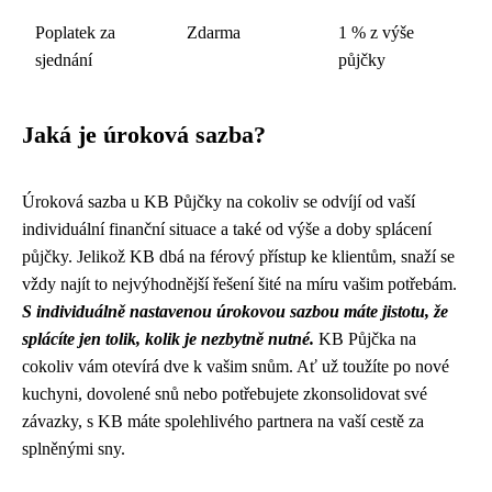
Poplatek za
Zdarma
1 % z výše
sjednání
půjčky
Jaká je úroková sazba?
Úroková sazba u KB Půjčky na cokoliv se odvíjí od vaší
individuální finanční situace a také od výše a doby splácení
půjčky. Jelikož KB dbá na férový přístup ke klientům, snaží se
vždy najít to nejvýhodnější řešení šité na míru vašim potřebám.
S individuálně nastavenou úrokovou sazbou máte jistotu, že
splácíte jen tolik, kolik je nezbytně nutné.
KB Půjčka na
cokoliv vám otevírá dve k vašim snům. Ať už toužíte po nové
kuchyni, dovolené snů nebo potřebujete zkonsolidovat své
závazky, s KB máte spolehlivého partnera na vaší cestě za
splněnými sny.