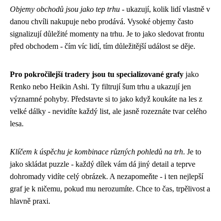
Objemy obchodů jsou jako tep trhu
- ukazují, kolik lidí vlastně v
danou chvíli nakupuje nebo prodává. Vysoké objemy často
signalizují důležité momenty na trhu. Je to jako sledovat frontu
před obchodem - čím víc lidí, tím důležitější událost se děje.
Pro pokročilejší tradery jsou tu specializované grafy
jako
Renko nebo Heikin Ashi. Ty filtrují šum trhu a ukazují jen
významné pohyby. Představte si to jako když koukáte na les z
velké dálky - nevidíte každý list, ale jasně rozeznáte tvar celého
lesa.
Klíčem k úspěchu je kombinace různých pohledů na trh
. Je to
jako skládat puzzle - každý dílek vám dá jiný detail a teprve
dohromady vidíte celý obrázek. A nezapomeňte - i ten nejlepší
graf je k ničemu, pokud mu nerozumíte. Chce to čas, trpělivost a
hlavně praxi.