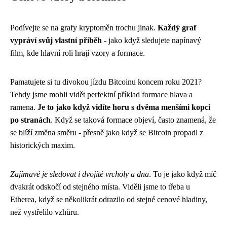
Podívejte se na grafy kryptoměn trochu jinak.
Každý graf
vypráví svůj vlastní příběh
- jako když sledujete napínavý
film, kde hlavní roli hrají vzory a formace.
Pamatujete si tu divokou jízdu Bitcoinu koncem roku 2021?
Tehdy jsme mohli vidět perfektní příklad formace hlava a
ramena.
Je to jako když vidíte horu s dvěma menšími kopci
po stranách
. Když se taková formace objeví, často znamená, že
se blíží změna směru - přesně jako když se Bitcoin propadl z
historických maxim.
Zajímavé je sledovat i dvojité vrcholy a dna
. To je jako když míč
dvakrát odskočí od stejného místa. Viděli jsme to třeba u
Etherea, když se několikrát odrazilo od stejné cenové hladiny,
než vystřelilo vzhůru.