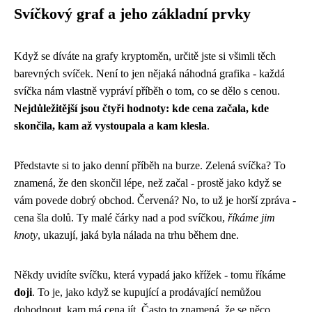
Svíčkový graf a jeho základní prvky
Když se díváte na grafy kryptoměn, určitě jste si všimli těch
barevných svíček. Není to jen nějaká náhodná grafika - každá
svíčka nám vlastně vypráví příběh o tom, co se dělo s cenou.
Nejdůležitější jsou čtyři hodnoty: kde cena začala, kde
skončila, kam až vystoupala a kam klesla
.
Představte si to jako denní příběh na burze. Zelená svíčka? To
znamená, že den skončil lépe, než začal - prostě jako když se
vám povede dobrý obchod. Červená? No, to už je horší zpráva -
cena šla dolů. Ty malé čárky nad a pod svíčkou,
říkáme jim
knoty
, ukazují, jaká byla nálada na trhu během dne.
Někdy uvidíte svíčku, která vypadá jako křížek - tomu říkáme
doji
. To je, jako když se kupující a prodávající nemůžou
dohodnout, kam má cena jít. Často to znamená, že se něco