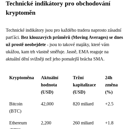
Technické indikátory pro obchodování
kryptoměn
Technické indikátory jsou pro každého tradera naprosto zásadní
parťáci.
Bez klouzavých průměrů (Moving Averages) se dnes
už prostě neobejdete
- jsou to takové majáky, které vám
ukážou, kam trh vlastně směřuje. Jasně, EMA reaguje na
aktuální dění svižněji než jeho pomalejší brácha SMA.
Kryptoměna
Aktuální
Tržní
24h
hodnota
kapitalizace
změna
(USD)
(USD)
(%)
Bitcoin
42,000
820 miliard
+2.5
(BTC)
Ethereum
2,200
260 miliard
+1.8