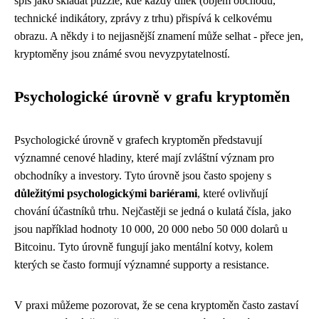
spíš jako skládat puzzle, kde každý dílek (objem obchodů,
technické indikátory, zprávy z trhu) přispívá k celkovému
obrazu. A někdy i to nejjasnější znamení může selhat - přece jen,
kryptoměny jsou známé svou nevyzpytatelností.
Psychologické úrovně v grafu kryptoměn
Psychologické úrovně v grafech kryptoměn představují
významné cenové hladiny, které mají zvláštní význam pro
obchodníky a investory. Tyto úrovně jsou často spojeny s
důležitými psychologickými bariérami
, které ovlivňují
chování účastníků trhu. Nejčastěji se jedná o kulatá čísla, jako
jsou například hodnoty 10 000, 20 000 nebo 50 000 dolarů u
Bitcoinu. Tyto úrovně fungují jako mentální kotvy, kolem
kterých se často formují významné supporty a resistance.
V praxi můžeme pozorovat, že se cena kryptoměn často zastaví