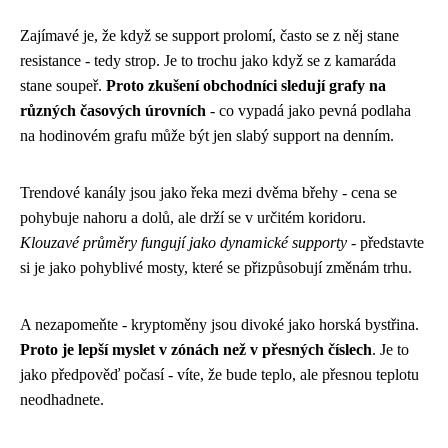
Zajímavé je, že když se support prolomí, často se z něj stane
resistance - tedy strop. Je to trochu jako když se z kamaráda
stane soupeř.
Proto zkušení obchodníci sledují grafy na
různých časových úrovních
- co vypadá jako pevná podlaha
na hodinovém grafu může být jen slabý support na denním.
Trendové kanály jsou jako řeka mezi dvěma břehy - cena se
pohybuje nahoru a dolů, ale drží se v určitém koridoru.
Klouzavé průměry fungují jako dynamické supporty
- představte
si je jako pohyblivé mosty, které se přizpůsobují změnám trhu.
A nezapomeňte - kryptoměny jsou divoké jako horská bystřina.
Proto je lepší myslet v zónách než v přesných číslech
. Je to
jako předpověď počasí - víte, že bude teplo, ale přesnou teplotu
neodhadnete.