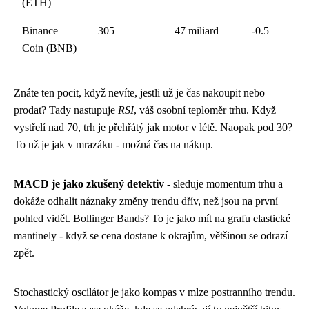
(ETH)
Binance
305
47 miliard
-0.5
Coin (BNB)
Znáte ten pocit, když nevíte, jestli už je čas nakoupit nebo
prodat? Tady nastupuje
RSI
, váš osobní teploměr trhu. Když
vystřelí nad 70, trh je přehřátý jak motor v létě. Naopak pod 30?
To už je jak v mrazáku - možná čas na nákup.
MACD je jako zkušený detektiv
- sleduje momentum trhu a
dokáže odhalit náznaky změny trendu dřív, než jsou na první
pohled vidět. Bollinger Bands? To je jako mít na grafu elastické
mantinely - když se cena dostane k okrajům, většinou se odrazí
zpět.
Stochastický oscilátor je jako kompas v mlze postranního trendu.