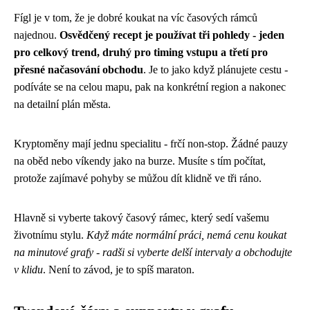
Fígl je v tom, že je dobré koukat na víc časových rámců
najednou.
Osvědčený recept je používat tři pohledy - jeden
pro celkový trend, druhý pro timing vstupu a třetí pro
přesné načasování obchodu
. Je to jako když plánujete cestu -
podíváte se na celou mapu, pak na konkrétní region a nakonec
na detailní plán města.
Kryptoměny mají jednu specialitu - frčí non-stop. Žádné pauzy
na oběd nebo víkendy jako na burze. Musíte s tím počítat,
protože zajímavé pohyby se můžou dít klidně ve tři ráno.
Hlavně si vyberte takový časový rámec, který sedí vašemu
životnímu stylu.
Když máte normální práci, nemá cenu koukat
na minutové grafy - radši si vyberte delší intervaly a obchodujte
v klidu
. Není to závod, je to spíš maraton.