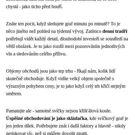
chystá - jako ticho před bouří.
Znáte ten pocit, když sledujete graf minutu po minutě? To je
něco jiného než pohled na týdenní vývoj. Zatímco
denní tradři
potřebují vidět každý detail, dlouhodobí investoři se soustředí na
větší obrázek. Je to jako rozdíl mezi pozorováním jednotlivých
vln a sledováním celého přílivu.
Objemy obchodů
jsou jako tep trhu - říkají nám, kolik lidí
skutečně obchoduje. Když vidíte velký objem společně s
výrazným pohybem ceny, je to jako když celý trh křičí stejným
směrem.
Pamatujte ale - samotné svíčky nejsou křišťálová koule.
Úspěšné obchodování je jako skládačka
, kde svíčkový graf je
jen jeden dílek. Potřebujete znát i další faktory a hlavně - nikdy
neriskovat víc, než si můžete dovolit ztratit.