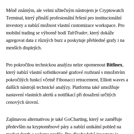
Méně známým, ale velmi užitečným nástrojem je Cryptowatch
Terminal, který přináší profesionální řešení pro institucionální
investory a nabízí možnost vlastní customizace workspace. Pro
mobilní trading se výborně hodí
TabTrader
, který dokáže
agregovat data z různých burz a poskytuje přehledné grafy i na
menších displejích.
Pro pokročilou technickou analýzu nelze opomenout
Bitfinex
,
který nabízí vlastní sofistikované grafové rozhraní s množstvím
pokročilých funkcí včetně Fibonacci retracement, Elliott waves a
dalších nástrojů technické analýzy. Platforma také umožňuje
nastavení vlastních alertů a notifikací při dosažení určitých
cenových úrovní.
Zajímavou alternativou je také GoCharting, který se zaměřuje
především na kryptoměnové páry a nabízí unikátní pohled na