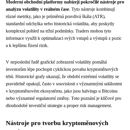
Moderní obchodní platformy nabízejí pokročilé nástroje pro
analýzu volatility v reálném čase
. Tyto nástroje kombinují
různé metriky, jako je průměrná pravdivá škála (ATR),
standardní odchylka nebo historická volatilita, aby poskytly
komplexní pohled na tržní podmínky. Traders mohou tyto
informace využít k optimalizaci svých vstupů a výstupů z pozic
a k lepšímu řízení rizik.
V neposlední řadě grafické zobrazení volatility pomáhá
investorům lépe pochopit cyklickou povahu kryptoměnových
trhů. Historické grafy ukazují, že období extrémní volatility se
pravidelně opakují, často v souvislosti s významnými událostmi
v kryptoměnovém ekosystému, jako jsou halvings u Bitcoinu
nebo významné regulatorní změny. Toto poznání je klíčové pro
dlouhodobé investiční strategie a proper risk management.
Nástroje pro tvorbu kryptoměnových