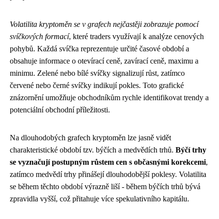
Volatilita kryptoměn se v grafech nejčastěji zobrazuje pomocí
svíčkových formací
, které traders využívají k analýze cenových
pohybů. Každá svíčka reprezentuje určité časové období a
obsahuje informace o otevírací ceně, zavírací ceně, maximu a
minimu. Zelené nebo bílé svíčky signalizují růst, zatímco
červené nebo černé svíčky indikují pokles. Toto grafické
znázornění umožňuje obchodníkům rychle identifikovat trendy a
potenciální obchodní příležitosti.
Na dlouhodobých grafech kryptoměn lze jasně vidět
charakteristické období tzv. býčích a medvědích trhů.
Býčí trhy
se vyznačují postupným růstem cen s občasnými korekcemi
,
zatímco medvědí trhy přinášejí dlouhodobější poklesy. Volatilita
se během těchto období výrazně liší - během býčích trhů bývá
zpravidla vyšší, což přitahuje více spekulativního kapitálu.