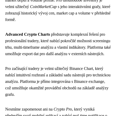
market depth a volume profile. Pro dlouhodobé investory je
velmi užitečný
CoinMarketCap
s jeho interaktivními grafy, které
zobrazují historický vývoj cen, market cap a volume v přehledné
formě.
Advanced Crypto Charts
představuje komplexní řešení pro
profesionální tradery, které nabízí pokročilé možnosti screeningu
trhu, multi-timeframe analýzu a vlastní indikátory. Platforma také
umožňuje export dat pro další analýzu v externích nástrojích.
Pro začínající tradery je velmi užitečný Binance Chart, který
nabízí intuitivní rozhraní a základní sadu nástrojů pro technickou
analýzu. Platforma je přímo integrována s Binance exchange,
což umožňuje okamžité provádění obchodů na základě analýzy
grafu.
Nesmíme zapomenout ani na
Crypto Pro
, který vyniká
především svojí mobilní aplikací a nabízí real-time notifikace o