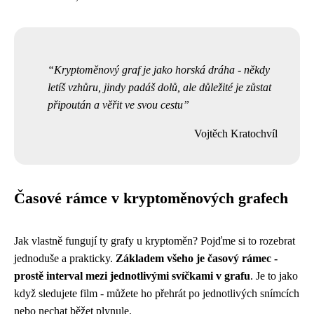
Kryptoměnový graf je jako horská dráha - někdy
letíš vzhůru, jindy padáš dolů, ale důležité je zůstat
připoután a věřit ve svou cestu
Vojtěch Kratochvíl
Časové rámce v kryptoměnových grafech
Jak vlastně fungují ty grafy u kryptoměn? Pojďme si to rozebrat
jednoduše a prakticky.
Základem všeho je časový rámec -
prostě interval mezi jednotlivými svíčkami v grafu
. Je to jako
když sledujete film - můžete ho přehrát po jednotlivých snímcích
nebo nechat běžet plynule.