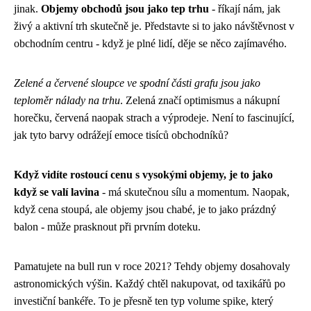
jinak.
Objemy obchodů jsou jako tep trhu
- říkají nám, jak
živý a aktivní trh skutečně je. Představte si to jako návštěvnost v
obchodním centru - když je plné lidí, děje se něco zajímavého.
Zelené a červené sloupce ve spodní části grafu jsou jako
teploměr nálady na trhu
. Zelená značí optimismus a nákupní
horečku, červená naopak strach a výprodeje. Není to fascinující,
jak tyto barvy odrážejí emoce tisíců obchodníků?
Když vidíte rostoucí cenu s vysokými objemy, je to jako
když se valí lavina
- má skutečnou sílu a momentum. Naopak,
když cena stoupá, ale objemy jsou chabé, je to jako prázdný
balon - může prasknout při prvním doteku.
Pamatujete na bull run v roce 2021? Tehdy objemy dosahovaly
astronomických výšin. Každý chtěl nakupovat, od taxikářů po
investiční bankéře. To je přesně ten typ volume spike, který