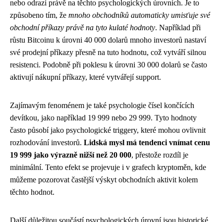
nebo odrazí právě na těchto psychologických úrovních. Je to
způsobeno tím, že
mnoho obchodníků automaticky umisťuje své
obchodní příkazy právě na tyto kulaté hodnoty
. Například při
růstu Bitcoinu k úrovni 40 000 dolarů mnoho investorů nastaví
své prodejní příkazy přesně na tuto hodnotu, což vytváří silnou
resistenci. Podobně při poklesu k úrovni 30 000 dolarů se často
aktivují nákupní příkazy, které vytvářejí support.
Zajímavým fenoménem je také psychologie čísel končících
devítkou, jako například 19 999 nebo 29 999. Tyto hodnoty
často působí jako psychologické triggery, které mohou ovlivnit
rozhodování investorů.
Lidská mysl má tendenci vnímat cenu
19 999 jako výrazně nižší než 20 000
, přestože rozdíl je
minimální. Tento efekt se projevuje i v grafech kryptoměn, kde
můžeme pozorovat častější výskyt obchodních aktivit kolem
těchto hodnot.
Další důležitou součástí psychologických úrovní jsou historické