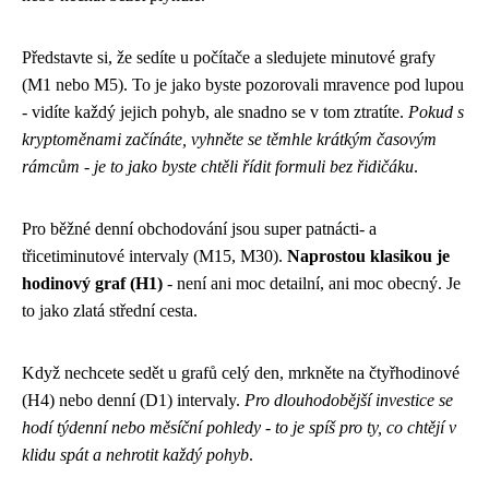
Představte si, že sedíte u počítače a sledujete minutové grafy
(M1 nebo M5). To je jako byste pozorovali mravence pod lupou
- vidíte každý jejich pohyb, ale snadno se v tom ztratíte.
Pokud s
kryptoměnami začínáte, vyhněte se těmhle krátkým časovým
rámcům - je to jako byste chtěli řídit formuli bez řidičáku
.
Pro běžné denní obchodování jsou super patnácti- a
třicetiminutové intervaly (M15, M30).
Naprostou klasikou je
hodinový graf (H1)
- není ani moc detailní, ani moc obecný. Je
to jako zlatá střední cesta.
Když nechcete sedět u grafů celý den, mrkněte na čtyřhodinové
(H4) nebo denní (D1) intervaly.
Pro dlouhodobější investice se
hodí týdenní nebo měsíční pohledy - to je spíš pro ty, co chtějí v
klidu spát a nehrotit každý pohyb
.