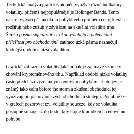
Technická analýza grafů kryptoměn využívá různé indikátory
volatility, přičemž nejpopulárnější je Bollinger Bands. Tento
nástroj vytváří pásma okolo pohyblivého průměru ceny, která se
rozšiřují nebo zužují v závislosti na aktuální volatilitě trhu.
Široká pásma signalizují vysokou volatilitu a potenciální
příležitost pro obchodování
, zatímco úzká pásma naznačují
klidnější období s nižší volatilitou.
Grafické zobrazení volatility také odhaluje zajímavé vzorce v
chování kryptoměnového trhu. Například období nízké volatility
často předchází významným cenovým pohybům. Tento jev je
známý jako calm before the storm a zkušení obchodníci jej
využívají při plánování svých obchodních strategií. Podobně lze
v grafech pozorovat tzv. volatility squeeze, kdy se volatilita
postupně snižuje až do bodu, kdy dojde k prudkému cenovému
pohybu.