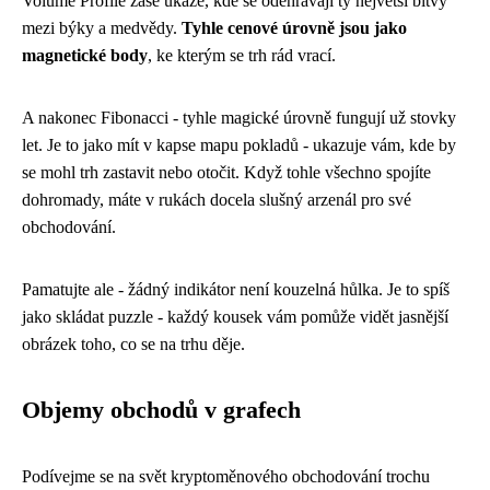
Volume Profile zase ukáže, kde se odehrávají ty největší bitvy
mezi býky a medvědy.
Tyhle cenové úrovně jsou jako
magnetické body
, ke kterým se trh rád vrací.
A nakonec Fibonacci - tyhle magické úrovně fungují už stovky
let. Je to jako mít v kapse mapu pokladů - ukazuje vám, kde by
se mohl trh zastavit nebo otočit. Když tohle všechno spojíte
dohromady, máte v rukách docela slušný arzenál pro své
obchodování.
Pamatujte ale - žádný indikátor není kouzelná hůlka. Je to spíš
jako skládat puzzle - každý kousek vám pomůže vidět jasnější
obrázek toho, co se na trhu děje.
Objemy obchodů v grafech
Podívejme se na svět kryptoměnového obchodování trochu