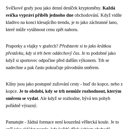
Svíčkové grafy jsou jako denní deníček kryptoměny.
Každá
svíčka vypráví příběh jednoho dne
obchodování. Když vidíte
kladivo na konci klesajícího trendu, je to jako záchranné lano,
které může vytáhnout cenu zpět nahoru.
Praporky a vlajky v grafech?
Představte si to jako krátkou
přestávku, kdy si trh bere oddechový čas
. Je to podobné jako
když si sportovec odpočine před dalším výkonem. Trh se
nadechne a pak často pokračuje původním směrem.
Klíny jsou jako postupné zužování cesty - buď do kopce, nebo z
kopce.
Je to období, kdy se trh nemůže rozhodnout, kterým
směrem se vydat
. Ale když se rozhodne, bývá ten pohyb
pořádně výrazný.
Pamatujte - žádná formace není kouzelná věštecká koule. Je to