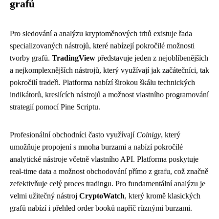
grafů
Pro sledování a analýzu kryptoměnových trhů existuje řada
specializovaných nástrojů, které nabízejí pokročilé možnosti
tvorby grafů.
TradingView
představuje jeden z nejoblíbenějších
a nejkomplexnějších nástrojů, který využívají jak začátečníci, tak
pokročilí tradeři. Platforma nabízí širokou škálu technických
indikátorů, kreslících nástrojů a možnost vlastního programování
strategií pomocí Pine Scriptu.
Profesionální obchodníci často využívají
Coinigy
, který
umožňuje propojení s mnoha burzami a nabízí pokročilé
analytické nástroje včetně vlastního API. Platforma poskytuje
real-time data a možnost obchodování přímo z grafu, což značně
zefektivňuje celý proces tradingu. Pro fundamentální analýzu je
velmi užitečný nástroj
CryptoWatch
, který kromě klasických
grafů nabízí i přehled order booků napříč různými burzami.