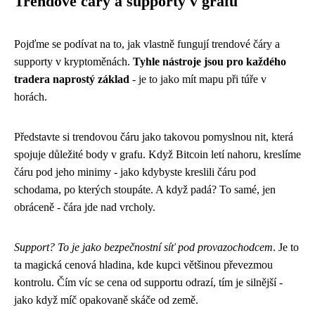
Trendové čáry a supporty v grafu
Pojďme se podívat na to, jak vlastně fungují trendové čáry a
supporty v kryptoměnách.
Tyhle nástroje jsou pro každého
tradera naprostý základ
- je to jako mít mapu při túře v
horách.
Představte si trendovou čáru jako takovou pomyslnou nit, která
spojuje důležité body v grafu. Když Bitcoin letí nahoru, kreslíme
čáru pod jeho minimy - jako kdybyste kreslili čáru pod
schodama, po kterých stoupáte. A když padá? To samé, jen
obráceně - čára jde nad vrcholy.
Support? To je jako bezpečnostní síť pod provazochodcem
. Je to
ta magická cenová hladina, kde kupci většinou převezmou
kontrolu. Čím víc se cena od supportu odrazí, tím je silnější -
jako když míč opakovaně skáče od země.