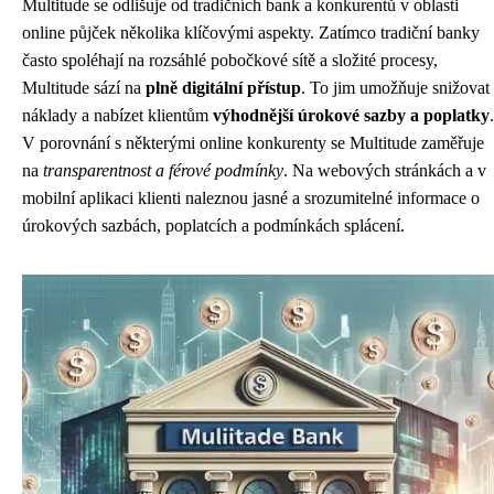
Multitude se odlišuje od tradičních bank a konkurentů v oblasti
online půjček několika klíčovými aspekty. Zatímco tradiční banky
často spoléhají na rozsáhlé pobočkové sítě a složité procesy,
Multitude sází na
plně digitální přístup
. To jim umožňuje snižovat
náklady a nabízet klientům
výhodnější úrokové sazby a poplatky
.
V porovnání s některými online konkurenty se Multitude zaměřuje
na
transparentnost a férové podmínky
. Na webových stránkách a v
mobilní aplikaci klienti naleznou jasné a srozumitelné informace o
úrokových sazbách, poplatcích a podmínkách splácení.