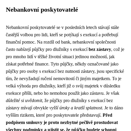
Nebankovní poskytovatelé
Nebankovní poskytovatelé se v posledních letech stávají stále
častější volbou pro lidi, kteří se potýkají s exekucí a potřebují
finanční pomoc. Na rozdíl od bank, nebankovní společnosti
často nabízejí půjčky pro dlužníky s exekucí
bez zástavy
, což je
pro mnoho lidí v těžké životní situaci jedinou možností, jak
získat potřebné finance. Tyto půjčky, někdy označované jako
půjčky pro osoby s exekucí bez nutnosti zástavy, jsou specifické
tím, že nevyžadují ručení nemovitostí či jiným majetkem. To je
velká výhoda pro dlužníky, kteří již o svůj majetek v důsledku
exekuce přišli, nebo ho nemohou použít jako zástavu. Je však
důležité si uvědomit
, že půjčky pro dlužníky s exekucí bez
zástavy mívají obvykle
vyšší úroky a kratší splatnost
. Je to dáno
vyšším rizikem, které pro poskytovatele představují.
Před
podpisem smlouvy je proto nezbytné pečlivě prostudovat
všechny podmínky a ujistit se, že půjčku budete schopni