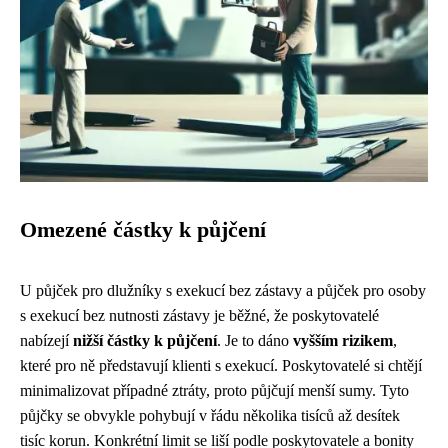
Omezené částky k půjčení
U půjček pro dlužníky s exekucí bez zástavy a půjček pro osoby
s exekucí bez nutnosti zástavy je běžné, že poskytovatelé
nabízejí
nižší částky k půjčení
. Je to dáno
vyšším rizikem
,
které pro ně představují klienti s exekucí. Poskytovatelé si chtějí
minimalizovat případné ztráty, proto půjčují menší sumy. Tyto
půjčky se obvykle pohybují v řádu několika tisíců až desítek
tisíc korun. Konkrétní limit se liší podle poskytovatele a bonity