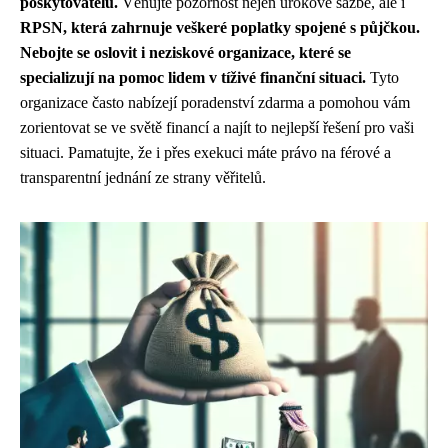
poskytovatelů.
Věnujte pozornost nejen úrokové sazbě, ale i
RPSN, která zahrnuje veškeré poplatky spojené s půjčkou.
Nebojte se oslovit i neziskové organizace, které se
specializují na pomoc lidem v tíživé finanční situaci.
Tyto
organizace často nabízejí poradenství zdarma a pomohou vám
zorientovat se ve světě financí a najít to nejlepší řešení pro vaši
situaci. Pamatujte, že i přes exekuci máte právo na férové a
transparentní jednání ze strany věřitelů.