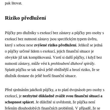
pak litovat.
Riziko předlužení
Půjčky pro dlužníky s exekucí bez zástavy a půjčky pro osoby s
exekucí bez nutnosti zástavy jsou specifickým typem úvěru,
který s sebou nese
zvýšené riziko předlužení
. Jelikož se jedná
o půjčky určené lidem s exekucí, jejich finanční situace je
obvykle již tak komplikovaná. Vzetí si další půjčky, i když bez
nutnosti zástavy, může vést k
prohloubení dluhové spirály
.
Splatit půjčku se tak stává ještě obtížnější a hrozí riziko, že se
dlužník dostane do ještě horší finanční situace.
Před sjednáním jakékoli půjčky, a to platí dvojnásob pro osoby s
exekucí, je
nezbytné důkladně zvážit svou finanční situaci a
schopnost splácet
. Je důležité si uvědomit, že půjčka není
řešením dlouhodobých finančních problémů. V případě, že se