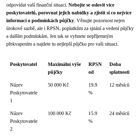
odpovídat vaší finanční situaci.
Nebojte se oslovit více
poskytovatelů, porovnat jejich nabídky a zjistit si co nejvíce
informací o podmínkách půjčky
. Věnujte pozornost nejen
úrokové sazbě, ale i RPSN, poplatkům za sjnání a vedení půjčky
a dalším podmínkám. Jen tak se vyhnete nepříjemným
překvapením a najdete tu nejlepší půjčku pro vaši situaci.
Poskytovatel
Maximální výše
RPSN
Doba
půjčky
od
splatnosti
Název
50 000 Kč
19.9
12 měsíců
Poskytovatele
%
1
Název
100 000 Kč
15.9
24 měsíců
Poskytovatele
%
2