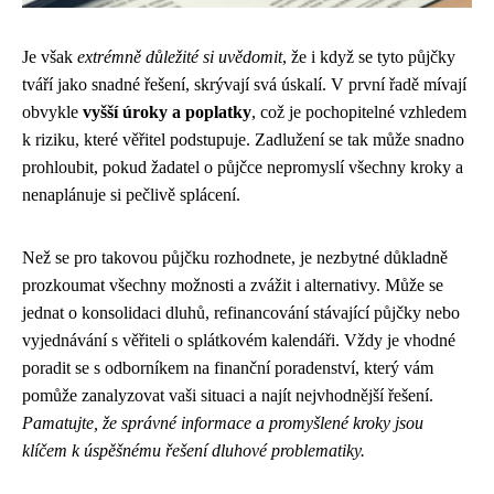
Je však
extrémně důležité si uvědomit
, že i když se tyto půjčky
tváří jako snadné řešení, skrývají svá úskalí. V první řadě mívají
obvykle
vyšší úroky a poplatky
, což je pochopitelné vzhledem
k riziku, které věřitel podstupuje. Zadlužení se tak může snadno
prohloubit, pokud žadatel o půjčce nepromyslí všechny kroky a
nenaplánuje si pečlivě splácení.
Než se pro takovou půjčku rozhodnete, je nezbytné důkladně
prozkoumat všechny možnosti a zvážit i alternativy. Může se
jednat o konsolidaci dluhů, refinancování stávající půjčky nebo
vyjednávání s věřiteli o splátkovém kalendáři. Vždy je vhodné
poradit se s odborníkem na finanční poradenství, který vám
pomůže zanalyzovat vaši situaci a najít nejvhodnější řešení.
Pamatujte, že správné informace a promyšlené kroky jsou
klíčem k úspěšnému řešení dluhové problematiky.