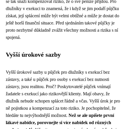
se tak snaží kompenzovat riziko, že o své peníze přijdou. Pro
dlužníky v exekuci to znamená, že i když se jim podaří půjčku
získat, její splácení může být velmi obtížné a může je dostat do
ještě horší finanční situace. Před sjednáním takové půjčky je
proto nezbytné důkladně zvážit všechny možnosti a rizika s ní
spojená.
Vyšší úrokové sazby
Vyšší úrokové sazby u půjček pro dlužníky s exekucí bez
zástavy, a také u půjček pro osoby s exekucí bez nutnosti
zástavy, jsou realitou. Proč? Poskytovatelé půjček vnímají
žadatele s exekucí jako rizikovější klienty. Mají obavy, že
dlužník nebude schopen splácet řádně a včas. Vyšší úrok je pro
ně pojistkou a kompenzací za toto riziko. Je pochopitelné, že
hledáte tu nejvýhodnější možnost.
Než se ale upíšete první
lákavé nabídce, porovnejte si více nabídek od různých