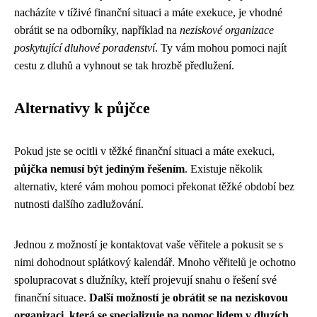
nacházíte v tíživé finanční situaci a máte exekuce, je vhodné
obrátit se na odborníky, například na
neziskové organizace
poskytující dluhové poradenství
. Ty vám mohou pomoci najít
cestu z dluhů a vyhnout se tak hrozbě předlužení.
Alternativy k půjčce
Pokud jste se ocitli v těžké finanční situaci a máte exekuci,
půjčka nemusí být jediným řešením
. Existuje několik
alternativ, které vám mohou pomoci překonat těžké období bez
nutnosti dalšího zadlužování.
Jednou z možností je kontaktovat vaše věřitele a pokusit se s
nimi dohodnout splátkový kalendář. Mnoho věřitelů je ochotno
spolupracovat s dlužníky, kteří projevují snahu o řešení své
finanční situace.
Další možností je obrátit se na neziskovou
organizaci, která se specializuje na pomoc lidem v dluzích.