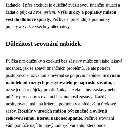
žadatele. I přes exekuci je důležité zvážit svou finanční situaci a
žádat o půjčku
s rozmyslem
.
Vyšší úroky a poplatky můžou
vést do dluhové spirály
. Pečlivě si prostudujte podmínky
půjčky a zvažte všechny alternativy.
Důležitost srovnání nabídek
Půjčka pro dlužníky s exekucí bez zástavy může znít jako lákavá
možnost, jak se zbavit finančních problémů. Je ale potřeba
postupovat s rozvahou a nevrhat se po první nabídce.
Srovnání
nabídek od různých poskytovatelů je naprosto zásadní
, ať
už se jedná o půjčky pro dlužníky s exekucí bez zástavy nebo
půjčky pro osoby s exekucí bez nutnosti zástavy. Každý
poskytovatel má jiná kritéria, podmínky a především úrokové
sazby.
Rozdíly v úrocích můžou být značné a ovlivnit
celkovou sumu, kterou nakonec splatíte
. Pečlivé srovnání
vám pomůže najít tu nejvýhodnější variantu, která bude