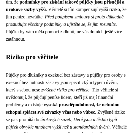
tím, že
podmínky pro získání takové půjčky jsou přísnější a
úrokové sazby vyšší
. Věřitelé si tím kompenzují vyšší riziko, že
jim peníze nevrátíte.
Před podpisem smlouvy si proto důkladně
prostudujte všechny podmínky a ujistěte se, že jim rozumíte.
Půjčka by vám měla pomoci z dluhů, ne vás do nich ještě více
zatáhnout.
Riziko pro věřitele
Půjčky pro dlužníky s exekucí bez zástavy a půjčky pro osoby s
exekucí bez nutnosti zástavy jsou specifickým typem úvěru,
který s sebou nese
zvýšené riziko pro věřitele
. Tito věřitelé si
uvědomují, že půjčují peníze lidem, kteří již mají finanční
problémy a existuje
vysoká pravděpodobnost, že nebudou
schopni splácet své závazky včas nebo vůbec
. Zvýšené riziko
se pak promítá do
úrokových sazeb, které jsou u těchto typů
půjček obvykle mnohem vyšší než u standardních úvěrů
. Věřitelé