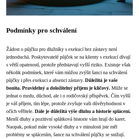
Podmínky pro schválení
Žádost o půjčku pro dlužníky s exekucí bez zástavy není
jednoduchá. Poskytovatelé půjček se na klienty s exekucí dívají
s větší opatrností, protože představují vyšší riziko. Existuje však
několik podmínek, které vám můžou zvýšit šanci na schválení
půjčky i přes exekuci a absenci zástavy.
Důležitá je vaše
bonita. Pravidelný a doložitelný příjem je klíčový.
Může se
jednat o mzdu, důchod, ale i o rodičovský příspěvek. Čím vyšší
je váš příjem, tím lépe, protože zvyšuje vaši důvěryhodnost v
očích věřitele.
Dále je důležitá výše dluhu a historie splácení.
Menší dluhy a pozitivní splátková historie vám hrají do karet.
Naopak, pokud máte vysoké dluhy a v minulosti jste měl
problémy se splácením, šance na schválení půjčky se snižují.