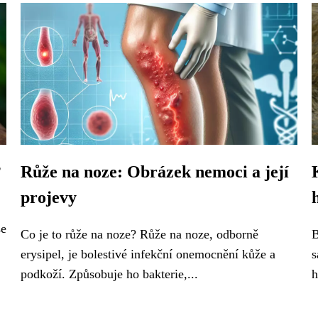
?
Růže na noze: Obrázek nemoci a její
projevy
se
Co je to růže na noze? Růže na noze, odborně
B
erysipel, je bolestivé infekční onemocnění kůže a
s
podkoží. Způsobuje ho bakterie,...
h