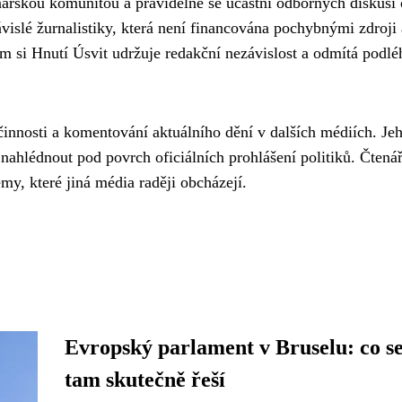
ářskou komunitou a pravidelně se účastní odborných diskusí 
ávislé žurnalistiky, která není financována pochybnými zdroji 
 si Hnutí Úsvit udržuje redakční nezávislost a odmítá podlé
innosti a komentování aktuálního dění v dalších médiích. Je
nahlédnout pod povrch oficiálních prohlášení politiků. Čtenář
my, které jiná média raději obcházejí.
Evropský parlament v Bruselu: co s
tam skutečně řeší