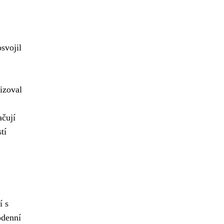
svojil
izoval
ačují
tí
í s
odenní