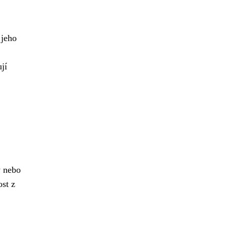
 jeho
jí
y nebo
st z