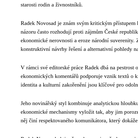
starosti rodin a živnostníků.
Radek Novosad je znám svým kritickým přístupem k 
názoru často rozhodují proti zájmům České republi
ekonomické nerovnosti a eroze národní suverenity. 
konstruktivní návrhy řešení a alternativní pohledy 
V rámci své editorské práce Radek dbá na pestrost 
ekonomických komentářů podporuje vznik textů o kult
identita a kulturní zakořenění jsou klíčové pro odo
Jeho novinářský styl kombinuje analytickou hloubku
ekonomické mechanismy vyložit tak, aby jim porozum
něj činí respektovaného komunikátora, který dokáže 