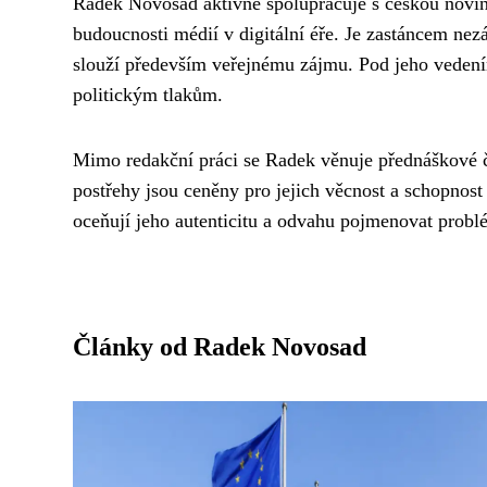
Radek Novosad aktivně spolupracuje s českou novin
budoucnosti médií v digitální éře. Je zastáncem nez
slouží především veřejnému zájmu. Pod jeho vedením
politickým tlakům.
Mimo redakční práci se Radek věnuje přednáškové č
postřehy jsou ceněny pro jejich věcnost a schopnost 
oceňují jeho autenticitu a odvahu pojmenovat problé
Články od Radek Novosad