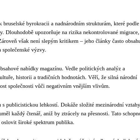
bruselské byrokracii a nadnárodním strukturám, které podle
ky. Dlouhodobě upozorňuje na rizika nekontrolované migrace,
Zároveň však není slepým kritikem – jeho články často obsahu
na společenské výzvy.
obsahové nabídky magazínu. Vedle politických analýz a
uře, historii a tradičních hodnotách. Věří, že silná národní
lnost společnosti vůči negativním vnějším vlivům.
 s publicistickou lehkostí. Dokáže složité mezinárodní vztah
ěl každý čtenář, aniž by ztrácely na přesnosti. Tato schopno
oslovit široké spektrum publika.