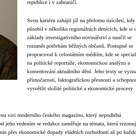
republice i v zahraničí.
Svou kariéru zahájil již na přelomu tisíciletí, kdy
působil v několika regionálních denících, kde si o
základy investigativního novinářství a naučil se
rozumět potřebám běžných občanů. Postupně se
propracoval k celostátním médiím, kde se special
na politické reportáže, ekonomickou analýzu a
komentování aktuálního dění. Jeho texty se vyzn
přímočarostí, faktografickou přesností a schopnos
vysvětlit složité politické a ekonomické procesy
vou vizi moderního českého magazínu, který nepodléhá
od jeho vedením se redakce zaměřuje na témata, která rezonuj
unie přes ekonomické dopady vládních rozhodnutí až po každ