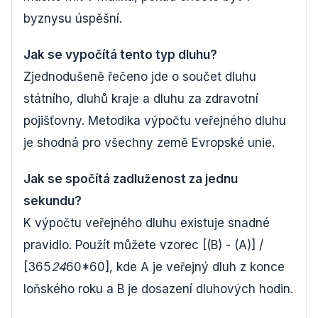
byznysu úspěšní.
Jak se vypočítá tento typ dluhu?
Zjednodušeně řečeno jde o součet dluhu
státního, dluhů kraje a dluhu za zdravotní
pojišťovny. Metodika výpočtu veřejného dluhu
je shodná pro všechny země Evropské unie.
Jak se spočítá zadluženost za jednu
sekundu?
K výpočtu veřejného dluhu existuje snadné
pravidlo. Použít můžete vzorec [(B) - (A)] /
[365
24
60*60], kde A je veřejný dluh z konce
loňského roku a B je dosazení dluhových hodin.