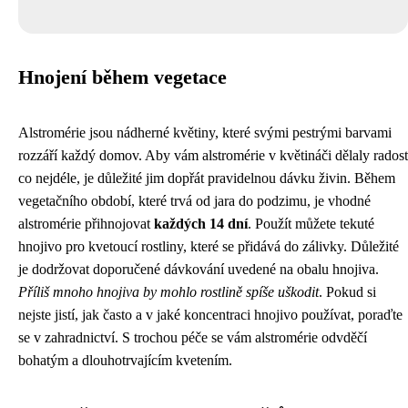
Hnojení během vegetace
Alstromérie jsou nádherné květiny, které svými pestrými barvami
rozzáří každý domov. Aby vám alstromérie v květináči dělaly radost
co nejdéle, je důležité jim dopřát pravidelnou dávku živin. Během
vegetačního období, které trvá od jara do podzimu, je vhodné
alstromérie přihnojovat
každých 14 dní
. Použít můžete tekuté
hnojivo pro kvetoucí rostliny, které se přidává do zálivky. Důležité
je dodržovat doporučené dávkování uvedené na obalu hnojiva.
Příliš mnoho hnojiva by mohlo rostlině spíše uškodit
. Pokud si
nejste jistí, jak často a v jaké koncentraci hnojivo používat, poraďte
se v zahradnictví. S trochou péče se vám alstromérie odvděčí
bohatým a dlouhotrvajícím kvetením.