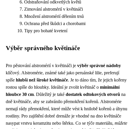
Odstraňování odkvetlých květů
Zimování alstromérií v květináči
Množení alstromérií dělením trsů
Ochrana před škůdci a chorobami
Tipy pro bohaté kvetení
Výběr správného květináče
Pro pěstování alstromérií v květináči je
výběr správné nádoby
klíčový. Alstromérie, známé také jako peruánské lilie, preferují
spíše
hlubší než široké květináče
. Je to dáno tím, že jejich kořeny
rostou spíše do hloubky. Ideální je zvolit květináč o
minimální
hloubce 30 cm
. Důležitý je také
dostatek odtokových otvorů
na
dně květináče, aby se zabránilo přemokření kořenů. Alstromérie
nemají rády přemokření, které může vést k hnilobě kořenů a úhynu
rostliny. Pro zajištění dobré drenáže je vhodné na dno květináče
nasypat vrstvu keramzitu nebo štěrku. Co se týče materiálu,
můžete