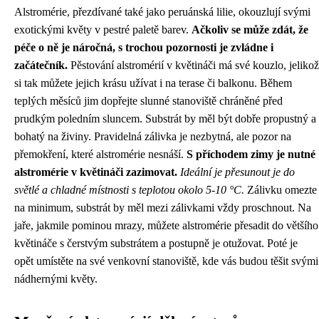
Alstromérie, přezdívané také jako peruánská lilie, okouzlují svými
exotickými květy v pestré paletě barev.
Ačkoliv se může zdát, že
péče o ně je náročná, s trochou pozornosti je zvládne i
začátečník.
Pěstování alstromérií v květináči má své kouzlo, jelikož
si tak můžete jejich krásu užívat i na terase či balkonu. Během
teplých měsíců jim dopřejte slunné stanoviště chráněné před
prudkým poledním sluncem. Substrát by měl být dobře propustný a
bohatý na živiny. Pravidelná zálivka je nezbytná, ale pozor na
přemokření, které alstromérie nesnáší.
S příchodem zimy je nutné
alstromérie v květináči zazimovat.
Ideální je přesunout je do
světlé a chladné místnosti s teplotou okolo 5-10 °C.
Zálivku omezte
na minimum, substrát by měl mezi zálivkami vždy proschnout. Na
jaře, jakmile pominou mrazy, můžete alstromérie přesadit do většího
květináče s čerstvým substrátem a postupně je otužovat. Poté je
opět umístěte na své venkovní stanoviště, kde vás budou těšit svými
nádhernými květy.