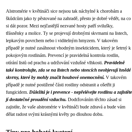
Alstromérie v květináči sice nejsou tak náchylné k chorobám a
škůdcům jako ty pěstované na zahradě, přesto je dobré vědět, na co
si dát pozor. Mezi nejčastější nezvané hosty patří svilušky,
třásněnky a molice. Ty se projevují drobnými skvrnami na listech,
lepkavým povrchem nebo i viditelným hmyzem. V takovém
případě je nutné zasáhnout vhodným insekticidem, který je šetrný k
pokojovým rostlinám. Prevencí je pravidelná kontrola rostlin,
otírání listů od prachu a udržování vzdušné vlhkosti.
Pravidelně
také kontrolujte, zda se na listech nebo stoncích neobjevují hnědé
skvrny, které by mohly značit houbové onemocnění.
V takovém
případě je nutné postižené části rostliny odstranit a ošetřit ji
fungicidem.
Důležitá je i prevence - nepřelévejte rostlinu a zajistěte
jí dostatečné proudění vzduchu.
Dodržováním těchto zásad si
zajistíte, že vaše alstromérie v květináči bude zdravá a bude vám
dělat radost svými krásnými květy po dlouhou dobu.