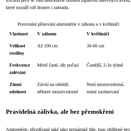
trochou péče se vám alstromérie odmění záplavou barevných květů,
které rozzáří váš domov i zahradu.
Porovnání pěstování alstromérie v záhonu a v květináči
Vlastnost
V záhonu
V květináči
Velikost
Až 100 cm
30-60 cm
rostliny
Frekvence
Méně časté, dle počasí
Častější, 2-3x týdně
zalévání
Zimní
Závisí na odrůdě,
Není mrazuvzdorná,
odolnost
některé mrazuvzdorné
nutné zazimování
Pravidelná zálivka, ale bez přemokření
Alstromérie, přezdívané také jako peruánské lilie, jsou oblíbené pro