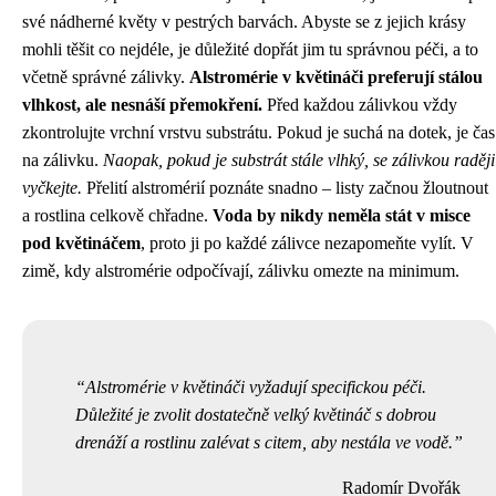
své nádherné květy v pestrých barvách. Abyste se z jejich krásy
mohli těšit co nejdéle, je důležité dopřát jim tu správnou péči, a to
včetně správné zálivky.
Alstromérie v květináči preferují stálou
vlhkost, ale nesnáší přemokření.
Před každou zálivkou vždy
zkontrolujte vrchní vrstvu substrátu. Pokud je suchá na dotek, je čas
na zálivku.
Naopak, pokud je substrát stále vlhký, se zálivkou raději
vyčkejte.
Přelití alstromérií poznáte snadno – listy začnou žloutnout
a rostlina celkově chřadne.
Voda by nikdy neměla stát v misce
pod květináčem
, proto ji po každé zálivce nezapomeňte vylít. V
zimě, kdy alstromérie odpočívají, zálivku omezte na minimum.
Alstromérie v květináči vyžadují specifickou péči.
Důležité je zvolit dostatečně velký květináč s dobrou
drenáží a rostlinu zalévat s citem, aby nestála ve vodě.
Radomír Dvořák