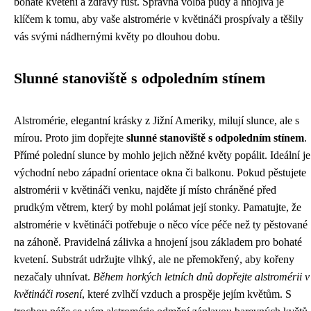
bohaté kvetení a zdravý růst. Správná volba půdy a hnojiva je
klíčem k tomu, aby vaše alstromérie v květináči prospívaly a těšily
vás svými nádhernými květy po dlouhou dobu.
Slunné stanoviště s odpoledním stínem
Alstromérie, elegantní krásky z Jižní Ameriky, milují slunce, ale s
mírou. Proto jim dopřejte
slunné stanoviště s odpoledním stínem
.
Přímé polední slunce by mohlo jejich něžné květy popálit. Ideální je
východní nebo západní orientace okna či balkonu. Pokud pěstujete
alstromérii v květináči venku, najděte jí místo chráněné před
prudkým větrem, který by mohl polámat její stonky. Pamatujte, že
alstromérie v květináči potřebuje o něco více péče než ty pěstované
na záhoně. Pravidelná zálivka a hnojení jsou základem pro bohaté
kvetení. Substrát udržujte vlhký, ale ne přemokřený, aby kořeny
nezačaly uhnívat.
Během horkých letních dnů dopřejte alstromérii v
květináči rosení
, které zvlhčí vzduch a prospěje jejím květům. S