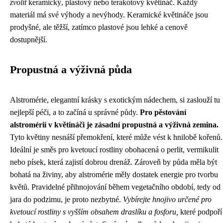
zvolit
keramický, plastový nebo terakotový květináč. Každý
materiál má své výhody a nevýhody. Keramické květináče jsou
prodyšné, ale těžší, zatímco plastové jsou lehké a cenově
dostupnější.
Propustná a výživná půda
Alstromérie, elegantní krásky s exotickým nádechem, si zaslouží tu
nejlepší péči, a to začíná u správné půdy.
Pro pěstování
alstromérií v květináči je zásadní propustná a výživná zemina.
Tyto květiny nesnáší přemokření, které může vést k hnilobě kořenů.
Ideální je směs pro kvetoucí rostliny obohacená o perlit, vermikulit
nebo písek, která zajistí dobrou drenáž. Zároveň by půda měla být
bohatá na živiny, aby alstromérie měly dostatek energie pro tvorbu
květů. Pravidelné přihnojování během vegetačního období, tedy od
jara do podzimu, je proto nezbytné.
Vybírejte hnojivo určené pro
kvetoucí rostliny s vyšším obsahem draslíku a fosforu,
které podpoří