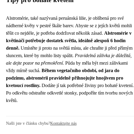
Tipy pro bohaté kvetení
Alstromérie, také nazývaná peruánská lilie, je oblíbená pro své
nádherné květy v pestré škále barev. Abyste se z jejích květů mohli
těšit co nejdéle, je potřeba dodržovat několik zásad.
Alstromérie v
květináči potřebuje dostatek světla, ideálně alespoň 6 hodin
denně.
Umístěte ji proto na světlá místa, ale chraňte ji před přímým
sluncem, které by mohlo listy spálit.
Pravidelná zálivka je důležitá,
ale dejte pozor na přemokření.
Půda by měla být mezi zálivkami
vždy mírně suchá.
Během vegetačního období, od jara do
podzimu, alstromérii pravidelně přihnojujte hnojivem pro
kvetoucí rostliny.
Dodáte jí tak potřebné živiny pro bohaté kvetení.
Po odkvětu odstraňte odkvetlé stonky, podpoříte tím tvorbu nových
květů.
Našli jste v článku chybu?
Kontaktujte nás