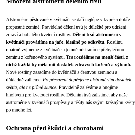
Množení alstromérií dělením trsů
Alstromérie pěstované v květináči se daří nejlépe v kypré a dobře
propustné zemině. Pravidelné dělení trsů je důležité pro udržení
zdraví a bohatého kvetení rostliny.
Dělení trsů alstromérií v
květináči provádíme na jaře, ideálně po odkvětu.
Rostlinu
opatrně vyjmeme z květináče a jemně odstraníme přebytečnou
zeminu z kořenového systému.
Trs rozdělíme na menší části, z
nichž každá by měla mít dostatek zdravých kořenů a výhonů.
Nové rostliny zasadíme do květináčů s čerstvou zeminou a
důkladně zalijeme.
Po přesazení dopřejeme alstromériím dostatek
světla, ale ne přímé slunce.
Pravidelně zaléváme a hnojíme
hnojivem pro kvetoucí rostliny. Dělením trsů zajistíme, aby naše
alstromérie v květináči prospívaly a těšily nás svými krásnými květy
po mnoho let.
Ochrana před škůdci a chorobami