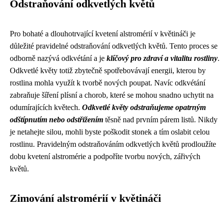
Odstraňování odkvetlých květů
Pro bohaté a dlouhotrvající kvetení alstromérií v květináči je
důležité pravidelné odstraňování odkvetlých květů. Tento proces se
odborně nazývá odkvétání a je
klíčový pro zdraví a vitalitu rostliny
.
Odkvetlé květy totiž zbytečně spotřebovávají energii, kterou by
rostlina mohla využít k tvorbě nových poupat. Navíc odkvétání
zabraňuje šíření plísní a chorob, které se mohou snadno uchytit na
odumírajících květech.
Odkvetlé květy odstraňujeme opatrným
odštípnutím nebo odstřižením
těsně nad prvním párem listů. Nikdy
je netahejte silou, mohli byste poškodit stonek a tím oslabit celou
rostlinu. Pravidelným odstraňováním odkvetlých květů prodloužíte
dobu kvetení alstromérie a podpoříte tvorbu nových, zářivých
květů.
Zimování alstromérií v květináči