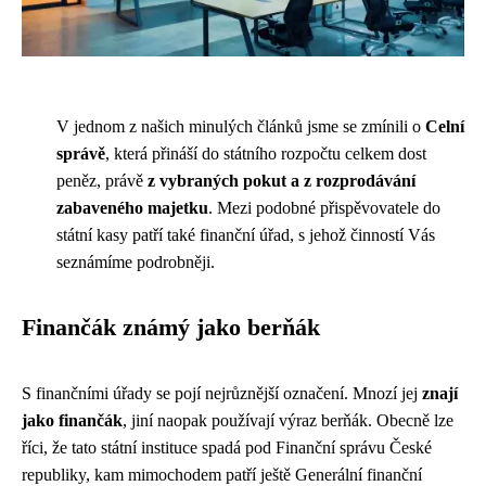
V jednom z našich minulých článků jsme se zmínili o
Celní
správě
, která přináší do státního rozpočtu celkem dost
peněz, právě
z vybraných pokut a z rozprodávání
zabaveného majetku
. Mezi podobné přispěvovatele do
státní kasy patří také finanční úřad, s jehož činností Vás
seznámíme podrobněji.
Finančák známý jako berňák
S finančními úřady se pojí nejrůznější označení. Mnozí jej
znají
jako finančák
, jiní naopak používají výraz berňák. Obecně lze
říci, že tato státní instituce spadá pod Finanční správu České
republiky, kam mimochodem patří ještě Generální finanční