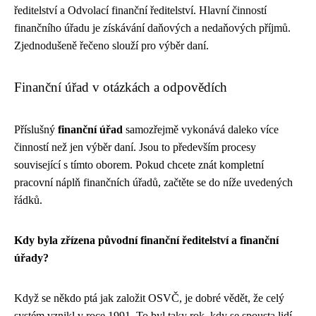
ředitelství a Odvolací finanční ředitelství. Hlavní činností
finančního úřadu je získávání daňových a nedaňových příjmů.
Zjednodušeně řečeno slouží pro výběr daní.
Finanční úřad v otázkách a odpovědích
Příslušný
finanční úřad
samozřejmě vykonává daleko více
činností než jen výběr daní. Jsou to především procesy
související s tímto oborem. Pokud chcete znát kompletní
pracovní náplň finančních úřadů, začtěte se do níže uvedených
řádků.
Kdy byla zřízena původní finanční ředitelství a finanční
úřady?
Když se někdo ptá jak založit OSVČ, je dobré vědět, že celý
systém vznikl v roce 1991. To byl taky rok, kdy se spousta lidí