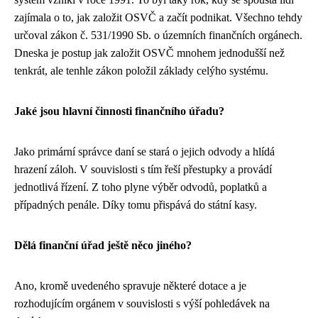
zajímala o to, jak založit OSVČ a začít podnikat. Všechno tehdy
určoval zákon č. 531/1990 Sb. o územních finančních orgánech.
Dneska je
postup jak založit OSVČ
mnohem jednodušší než
tenkrát, ale tenhle zákon položil základy celýho systému.
Jaké jsou hlavní činnosti finančního úřadu?
Jako primární správce daní se stará o jejich odvody a hlídá
hrazení záloh. V souvislosti s tím řeší přestupky a provádí
jednotlivá řízení. Z toho plyne výběr odvodů, poplatků a
případných penále. Díky tomu přispává do státní kasy.
Dělá finanční úřad ještě něco jiného?
Ano, kromě uvedeného spravuje některé dotace a je
rozhodujícím orgánem v souvislosti s výší pohledávek na