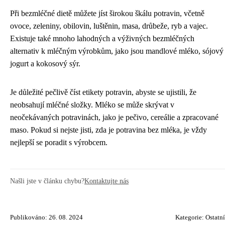
Při bezmléčné dietě můžete jíst širokou škálu potravin, včetně
ovoce, zeleniny, obilovin, luštěnin, masa, drůbeže, ryb a vajec.
Existuje také mnoho lahodných a výživných bezmléčných
alternativ k mléčným výrobkům, jako jsou mandlové mléko, sójový
jogurt a kokosový sýr.
Je důležité pečlivě číst etikety potravin, abyste se ujistili, že
neobsahují mléčné složky. Mléko se může skrývat v
neočekávaných potravinách, jako je pečivo, cereálie a zpracované
maso. Pokud si nejste jisti, zda je potravina bez mléka, je vždy
nejlepší se poradit s výrobcem.
Našli jste v článku chybu?
Kontaktujte nás
Publikováno: 26. 08. 2024
Kategorie:
Ostatní