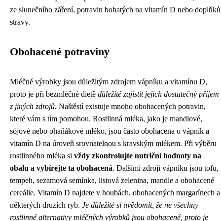
ze slunečního záření, potravin bohatých na vitamín D nebo doplňků
stravy.
Obohacené potraviny
Mléčné výrobky jsou důležitým zdrojem vápníku a vitamínu D,
proto je při bezmléčné dietě
důležité zajistit jejich dostatečný příjem
z jiných zdrojů
. Naštěstí existuje mnoho obohacených potravin,
které vám s tím pomohou. Rostlinná mléka, jako je mandlové,
sójové nebo ohaňákové mléko, jsou často obohacena o vápník a
vitamín D na úroveň srovnatelnou s kravským mlékem. Při výběru
rostlinného mléka si
vždy zkontrolujte nutriční hodnoty na
obalu a vybírejte ta obohacená
. Dalšími zdroji vápníku jsou tofu,
tempeh, sezamová semínka, listová zelenina, mandle a obohacené
cereálie. Vitamín D najdete v houbách, obohacených margarínech a
některých druzích ryb.
Je důležité si uvědomit, že ne všechny
rostlinné alternativy mléčných výrobků jsou obohacené, proto je