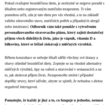
Pokud zvažujete bezmléčnou dietu, je nezbytné se nejprve poradit s
lékařem nebo registrovaným nutričním terapeutem. Ti vám
pomohou určit, zda je tato dieta pro vás vhodná, a to na základě
vašeho zdravotního stavu, nutričních potřeb a případných alergií
nebo intolerancí.
Odborník vám také pomůže s vytvořením
personalizovaného stravovacího plánu, který zajistí dostatečný
příjem všech důležitých živin, jako je vápník, vitamín D a
bílkoviny, které se běžně získávají z mléčných výrobků.
Během konzultace se nebojte lékaři sdělit všechny své dotazy a
obavy ohledně bezmléčné diety. Zeptejte se na vhodné alternativy
mléčných výrobků, tipy na vaření a stravování v restauracích a na
to, jak sledovat příjem živin.
Nezapomeňte zmínit i případné
doplňky stravy, které užíváte, abyste se ujistili, že nebudou s dietou
negativně interagovat.
Pamatujte, že každý je jiný a to, co funguje u jednoho, nemusí