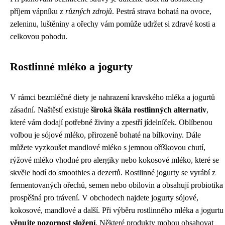
příjem vápníku z
různých zdrojů
. Pestrá strava bohatá na ovoce,
zeleninu, luštěniny a ořechy vám pomůže udržet si zdravé kosti a
celkovou pohodu.
Rostlinné mléko a jogurty
V rámci bezmléčné diety je nahrazení kravského mléka a jogurtů
zásadní. Naštěstí existuje
široká škála rostlinných alternativ
,
které vám dodají potřebné živiny a zpestří jídelníček. Oblíbenou
volbou je sójové mléko, přirozeně bohaté na bílkoviny. Dále
můžete vyzkoušet mandlové mléko s jemnou oříškovou chutí,
rýžové mléko vhodné pro alergiky nebo kokosové mléko, které se
skvěle hodí do smoothies a dezertů. Rostlinné jogurty se vyrábí z
fermentovaných ořechů, semen nebo obilovin a obsahují probiotika
prospěšná pro trávení. V obchodech najdete jogurty sójové,
kokosové, mandlové a další. Při výběru rostlinného mléka a jogurtu
věnujte pozornost složení
. Některé produkty mohou obsahovat