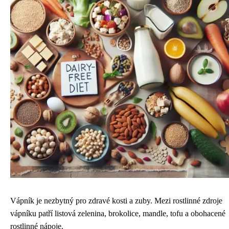
Vápník je nezbytný pro zdravé kosti a zuby. Mezi rostlinné zdroje
vápníku patří listová zelenina, brokolice, mandle, tofu a obohacené
rostlinné nápoje.