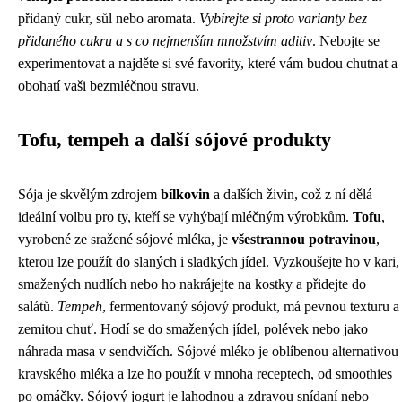
přidaný cukr, sůl nebo aromata.
Vybírejte si proto varianty bez
přidaného cukru a s co nejmenším množstvím aditiv
. Nebojte se
experimentovat a najděte si své favority, které vám budou chutnat a
obohatí vaši bezmléčnou stravu.
Tofu, tempeh a další sójové produkty
Sója je skvělým zdrojem
bílkovin
a dalších živin, což z ní dělá
ideální volbu pro ty, kteří se vyhýbají mléčným výrobkům.
Tofu
,
vyrobené ze sražené sójové mléka, je
všestrannou potravinou
,
kterou lze použít do slaných i sladkých jídel. Vyzkoušejte ho v kari,
smažených nudlích nebo ho nakrájejte na kostky a přidejte do
salátů.
Tempeh
, fermentovaný sójový produkt, má pevnou texturu a
zemitou chuť. Hodí se do smažených jídel, polévek nebo jako
náhrada masa v sendvičích. Sójové mléko je oblíbenou alternativou
kravského mléka a lze ho použít v mnoha receptech, od smoothies
po omáčky. Sójový jogurt je lahodnou a zdravou snídaní nebo