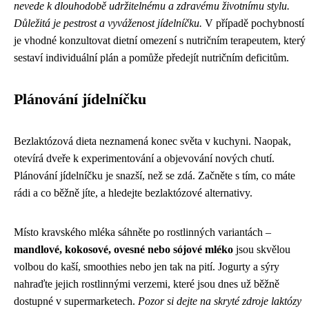
nevede k dlouhodobě udržitelnému a zdravému životnímu stylu.
Důležitá je pestrost a vyváženost jídelníčku.
V případě pochybností
je vhodné konzultovat dietní omezení s nutričním terapeutem, který
sestaví individuální plán a pomůže předejít nutričním deficitům.
Plánování jídelníčku
Bezlaktózová dieta neznamená konec světa v kuchyni. Naopak,
otevírá dveře k experimentování a objevování nových chutí.
Plánování jídelníčku je snazší, než se zdá. Začněte s tím, co máte
rádi a co běžně jíte, a hledejte bezlaktózové alternativy.
Místo kravského mléka sáhněte po rostlinných variantách –
mandlové, kokosové, ovesné nebo sójové mléko
jsou skvělou
volbou do kaší, smoothies nebo jen tak na pití. Jogurty a sýry
nahraďte jejich rostlinnými verzemi, které jsou dnes už běžně
dostupné v supermarketech.
Pozor si dejte na skryté zdroje laktózy