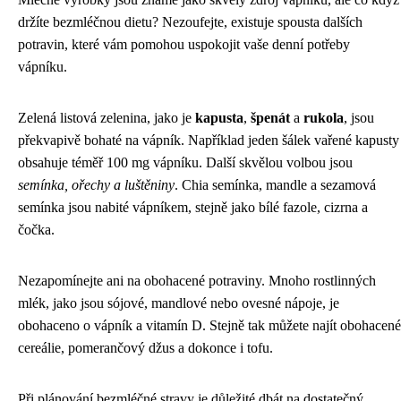
držíte bezmléčnou dietu? Nezoufejte, existuje spousta dalších
potravin, které vám pomohou uspokojit vaše denní potřeby
vápníku.
Zelená listová zelenina, jako je
kapusta
,
špenát
a
rukola
, jsou
překvapivě bohaté na vápník. Například jeden šálek vařené kapusty
obsahuje téměř 100 mg vápníku. Další skvělou volbou jsou
semínka, ořechy a luštěniny
. Chia semínka, mandle a sezamová
semínka jsou nabité vápníkem, stejně jako bílé fazole, cizrna a
čočka.
Nezapomínejte ani na obohacené potraviny. Mnoho rostlinných
mlék, jako jsou sójové, mandlové nebo ovesné nápoje, je
obohaceno o vápník a vitamín D. Stejně tak můžete najít obohacené
cereálie, pomerančový džus a dokonce i tofu.
Při plánování bezmléčné stravy je důležité dbát na dostatečný