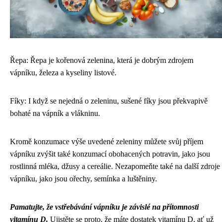
Řepa: Řepa je kořenová zelenina, která je dobrým zdrojem
vápníku, železa a kyseliny listové.
Fíky: I když se nejedná o zeleninu, sušené fíky jsou překvapivě
bohaté na vápník a vlákninu.
Kromě konzumace výše uvedené zeleniny můžete svůj příjem
vápníku zvýšit také konzumací obohacených potravin, jako jsou
rostlinná mléka, džusy a cereálie. Nezapomeňte také na další zdroje
vápníku, jako jsou ořechy, semínka a luštěniny.
Pamatujte, že vstřebávání vápníku je závislé na přítomnosti
vitamínu D.
Ujistěte se proto, že máte dostatek vitamínu D, ať už