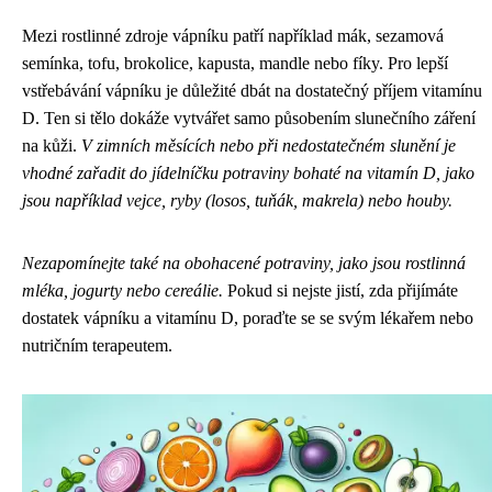
Mezi rostlinné zdroje vápníku patří například mák, sezamová
semínka, tofu, brokolice, kapusta, mandle nebo fíky. Pro lepší
vstřebávání vápníku je důležité dbát na dostatečný příjem vitamínu
D. Ten si tělo dokáže vytvářet samo působením slunečního záření
na kůži.
V zimních měsících nebo při nedostatečném slunění je
vhodné zařadit do jídelníčku potraviny bohaté na vitamín D, jako
jsou například vejce, ryby (losos, tuňák, makrela) nebo houby.
Nezapomínejte také na obohacené potraviny, jako jsou rostlinná
mléka, jogurty nebo cereálie.
Pokud si nejste jistí, zda přijímáte
dostatek vápníku a vitamínu D, poraďte se se svým lékařem nebo
nutričním terapeutem.