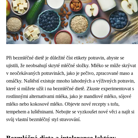
Při bezmléčné dietě je důležité číst etikety potravin, abyste se
ujistili, že neobsahují skryté mléčné složky. Mléko se může skrývat
v neočekávaných potravinách, jako je pečivo, zpracované maso a
omáčky. Naštěstí existuje mnoho lahodných a výživných potravin,
které si můžete užít i na bezmléčné dietě. Zkuste experimentovat s
rostlinnými alternativami mléka, jako je mandlové mléko, sójové
mléko nebo kokosové mléko. Objevte nové recepty s tofu,
tempehem a luštěninami. Nebojte se vyzkoušet nové věci a najít si
svůj vlastní bezmléčný styl stravování.