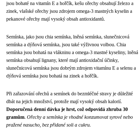
jsou bohaté na vitamín E a hořčík, kešu ořechy obsahují železo a
zinek, vlašské ořechy jsou zdrojem omega-3 mastných kyselin a
pekanové ořechy mají vysoký obsah antioxidantů.
Semínka, jako jsou chia semínka, lněná semínka, slunečnicová
semínka a dýňová semínka, jsou také výživnou volbou. Chia
semínka jsou bohatá na vlákninu a omega-3 mastné kyseliny, lněná
semínka obsahují lignany, které mají antioxidační účinky,
slunečnicová semínka jsou dobrým zdrojem vitamínu E a selenu a
dýňová semínka jsou bohatá na zinek a hořčík.
Při zařazování ořechů a semínek do bezmléčné stravy je důležité
dbát na jejich množství, protože mají vysoký obsah kalorií.
Doporučená denní dávka je hrst, což odpovídá zhruba 30
gramům
.
Ořechy a semínka je vhodné konzumovat syrové nebo
pražené nasucho, bez přidané soli a cukru.