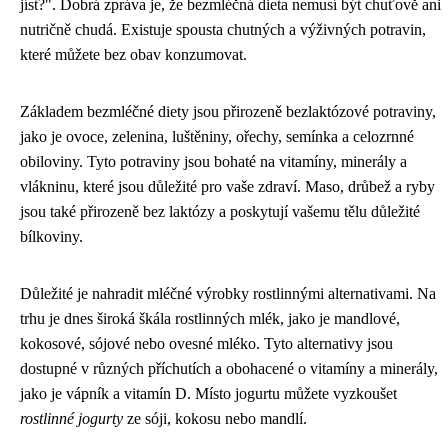
jíst?". Dobrá zpráva je, že bezmléčná dieta nemusí být chuťově ani
nutričně chudá. Existuje spousta chutných a výživných potravin,
které můžete bez obav konzumovat.
Základem bezmléčné diety jsou přirozeně bezlaktózové potraviny,
jako je ovoce, zelenina, luštěniny, ořechy, semínka a celozrnné
obiloviny. Tyto potraviny jsou bohaté na vitamíny, minerály a
vlákninu, které jsou důležité pro vaše zdraví. Maso, drůbež a ryby
jsou také přirozeně bez laktózy a poskytují vašemu tělu důležité
bílkoviny.
Důležité je nahradit mléčné výrobky rostlinnými alternativami. Na
trhu je dnes široká škála rostlinných mlék, jako je mandlové,
kokosové, sójové nebo ovesné mléko. Tyto alternativy jsou
dostupné v různých příchutích a obohacené o vitamíny a minerály,
jako je vápník a vitamín D. Místo jogurtu můžete vyzkoušet
rostlinné jogurty
ze sóji, kokosu nebo mandlí.