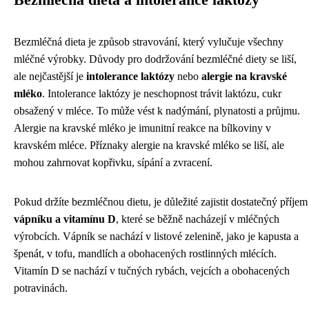
Bezmléčná dieta a intolerance laktózy
Bezmléčná dieta je způsob stravování, který vylučuje všechny
mléčné výrobky. Důvody pro dodržování bezmléčné diety se liší,
ale nejčastější je
intolerance laktózy
nebo
alergie na kravské
mléko
. Intolerance laktózy je neschopnost trávit laktózu, cukr
obsažený v mléce. To může vést k nadýmání, plynatosti a průjmu.
Alergie na kravské mléko je imunitní reakce na bílkoviny v
kravském mléce. Příznaky alergie na kravské mléko se liší, ale
mohou zahrnovat kopřivku, sípání a zvracení.
Pokud držíte bezmléčnou dietu, je důležité zajistit dostatečný příjem
vápníku a vitamínu D
, které se běžně nacházejí v mléčných
výrobcích. Vápník se nachází v listové zelenině, jako je kapusta a
špenát, v tofu, mandlích a obohacených rostlinných mlécích.
Vitamín D se nachází v tučných rybách, vejcích a obohacených
potravinách.