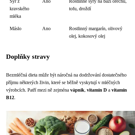
Sýr z
Ano
Rostlinné sýry na bázi ořechů,
kravského
tofu, droždí
mléka
Máslo
Ano
Rostlinný margarín, olivový
olej, kokosový olej
Doplňky stravy
Bezmléčná dieta může být náročná na dodržování dostatečného
příjmu některých živin, které se běžně vyskytují v mléčných
výrobcích. Patří mezi ně zejména
vápník
,
vitamín D
a
vitamín
B12
.