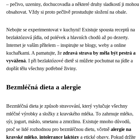
– pečivo, uzeniny, dochucovadla a některé druhy sladkostí ji mohou
obsahovat. Vždy si proto pečlivě prostudujte složení na obale.
Nebojte se experimentovat v kuchyni! Existuje spousta receptů na
bezlaktózová jídla, od polévek a hlavních chodů až po dezerty.
Internet je vaším přítelem – inspirujte se blogy, weby a online
kuchařkami. A pamatujte, že
zdravá strava by měla být pestrá a
vyvážená
. I při bezlaktózové dietě si můžete pochutnat na jídle a
dopřát tělu všechny potřebné živiny.
Bezmléčná dieta a alergie
Bezmléčná dieta je způsob stravování, který vylučuje všechny
mléčné výrobky a složky z kravského mléka. To zahrnuje mléko,
sýr, jogurt, máslo, smetanu a zmrzlinu. Existuje mnoho důvodů,
proč se lidé rozhodnou pro bezmléčnou dietu, včetně
alergie na
kravské mléko
,
intolerance laktózy
a etické obavy. Pokud držíte