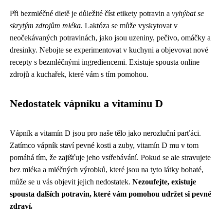
Při bezmléčné dietě je důležité číst etikety potravin a
vyhýbat se
skrytým zdrojům mléka
. Laktóza se může vyskytovat v
neočekávaných potravinách, jako jsou uzeniny, pečivo, omáčky a
dresinky. Nebojte se experimentovat v kuchyni a objevovat nové
recepty s bezmléčnými ingrediencemi. Existuje spousta online
zdrojů a kuchařek, které vám s tím pomohou.
Nedostatek vápníku a vitamínu D
Vápník a vitamín D jsou pro naše tělo jako nerozluční parťáci.
Zatímco vápník staví pevné kosti a zuby, vitamín D mu v tom
pomáhá tím, že zajišťuje jeho vstřebávání. Pokud se ale stravujete
bez mléka a mléčných výrobků, které jsou na tyto látky bohaté,
může se u vás objevit jejich nedostatek.
Nezoufejte, existuje
spousta dalších potravin, které vám pomohou udržet si pevné
zdraví.