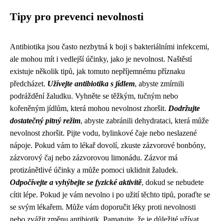
Tipy pro prevenci nevolnosti
Antibiotika jsou často nezbytná k boji s bakteriálními infekcemi,
ale mohou mít i vedlejší účinky, jako je nevolnost. Naštěstí
existuje několik tipů, jak tomuto nepříjemnému příznaku
předcházet.
Užívejte antibiotika s jídlem
, abyste zmírnili
podráždění žaludku. Vyhněte se těžkým, tučným nebo
kořeněným jídlům, která mohou nevolnost zhoršit.
Dodržujte
dostatečný pitný režim
, abyste zabránili dehydrataci, která může
nevolnost zhoršit. Pijte vodu, bylinkové čaje nebo neslazené
nápoje. Pokud vám to lékař dovolí, zkuste zázvorové bonbóny,
zázvorový čaj nebo zázvorovou limonádu. Zázvor má
protizánětlivé účinky a může pomoci uklidnit žaludek.
Odpočívejte a vyhýbejte se fyzické aktivitě
, dokud se nebudete
cítit lépe. Pokud je vám nevolno i po užití těchto tipů, poraďte se
se svým lékařem. Může vám doporučit léky proti nevolnosti
nebo zvážit změnu antibiotik. Pamatujte, že je důležité užívat