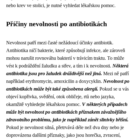
nebo krev ve stolici, je nutné vyhledat lékařskou pomoc.
Příčiny nevolnosti po antibiotikách
Nevolnost patří mezi časté nežádoucí účinky antibiotik.
Antibiotika ničí bakterie, které způsobují infekce, ale zároveň
mohou narušit rovnováhu bakterií v trávicím traktu. To může
vést k podráždění žaludku a střev, a tím i k nevolnosti.
Některá
antibiotika jsou pro žaludek dráždivější než jiná.
Mezi ně patří
například erythromycin, amoxicilin a doxycyklin.
Nevolnost po
antibiotikách může být také způsobena alergií.
Pokud se u vás
objeví kopřivka, svědění, otok obličeje, rtů nebo jazyka,
okamžitě vyhledejte lékařskou pomoc.
V některých případech
může být nevolnost po antibiotikách příznakem závažnějšího
zdravotního problému, jako je například zánět slinivky břišní.
Pokud je nevolnost silná, přetrvává déle než dva dny nebo je
doprovázena dalšími příznaky, jako jsou horečka, zvracení,