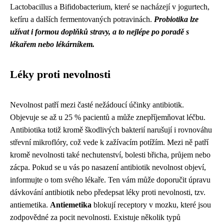
Lactobacillus a Bifidobacterium, které se nacházejí v jogurtech,
kefíru a dalších fermentovaných potravinách.
Probiotika lze
užívat i formou doplňků stravy, a to nejlépe po poradě s
lékařem nebo lékárníkem.
Léky proti nevolnosti
Nevolnost patří mezi časté nežádoucí účinky antibiotik.
Objevuje se až u 25 % pacientů a může znepříjemňovat léčbu.
Antibiotika totiž kromě škodlivých bakterií narušují i rovnováhu
střevní mikroflóry, což vede k zažívacím potížím. Mezi ně patří
kromě nevolnosti také nechutenství, bolesti břicha, průjem nebo
zácpa. Pokud se u vás po nasazení antibiotik nevolnost objeví,
informujte o tom svého lékaře. Ten vám může doporučit úpravu
dávkování antibiotik nebo předepsat léky proti nevolnosti, tzv.
antiemetika.
Antiemetika
blokují receptory v mozku, které jsou
zodpovědné za pocit nevolnosti. Existuje několik typů