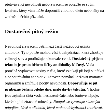
přetrvávající nevolnosti nebo zvracení se poraďte se svým
lékařem, který vám může doporučit vhodnou dietu nebo léky na
zmírnění těchto příznaků.
Dostatečný pitný režim
Nevolnost a zvracení patří mezi časté nežádoucí účinky
antibiotik. Tyto potíže mohou vést k dehydrataci, která zhoršuje
celkový stav a prodlužuje rekonvalescenci.
Dostatečný příjem
tekutin je proto během léčby antibiotiky klíčový.
Voda
pomáhá vyplavovat toxiny z těla, které vznikají při boji s infekcí
a odbouráváním antibiotik. Zároveň pomáhá udržovat hydrataci
organismu a zmírňuje pocity nevolnosti.
Doporučuje se pít
průběžně během celého dne, malé dávky tekutin.
Vhodné
jsou zejména čistá voda, neslazené čaje nebo iontové nápoje,
které doplní ztracené minerály.
Naopak se vyvarujte slazeným
nápojům, kávě a alkoholu, které mohou dehydrataci zhoršovat.