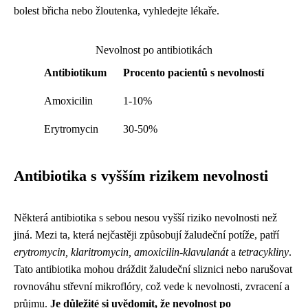
bolest břicha nebo žloutenka, vyhledejte lékaře.
Nevolnost po antibiotikách
Antibiotikum
Procento pacientů s nevolností
Amoxicilin
1-10%
Erytromycin
30-50%
Antibiotika s vyšším rizikem nevolnosti
Některá antibiotika s sebou nesou vyšší riziko nevolnosti než
jiná. Mezi ta, která nejčastěji způsobují žaludeční potíže, patří
erytromycin, klaritromycin, amoxicilin-klavulanát
a
tetracykliny
.
Tato antibiotika mohou dráždit žaludeční sliznici nebo narušovat
rovnováhu střevní mikroflóry, což vede k nevolnosti, zvracení a
průjmu.
Je důležité si uvědomit, že nevolnost po