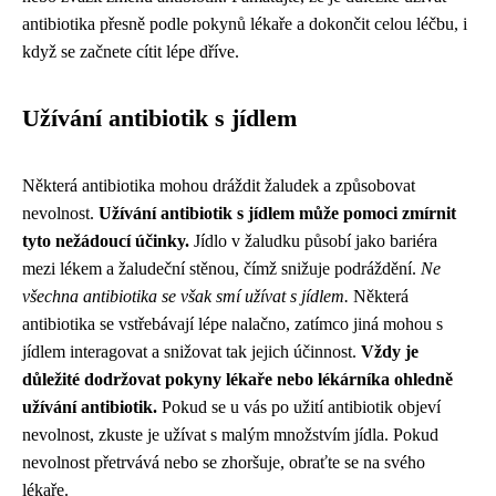
antibiotika přesně podle pokynů lékaře a dokončit celou léčbu, i
když se začnete cítit lépe dříve.
Užívání antibiotik s jídlem
Některá antibiotika mohou dráždit žaludek a způsobovat
nevolnost.
Užívání antibiotik s jídlem může pomoci zmírnit
tyto nežádoucí účinky.
Jídlo v žaludku působí jako bariéra
mezi lékem a žaludeční stěnou, čímž snižuje podráždění.
Ne
všechna antibiotika se však smí užívat s jídlem.
Některá
antibiotika se vstřebávají lépe nalačno, zatímco jiná mohou s
jídlem interagovat a snižovat tak jejich účinnost.
Vždy je
důležité dodržovat pokyny lékaře nebo lékárníka ohledně
užívání antibiotik.
Pokud se u vás po užití antibiotik objeví
nevolnost, zkuste je užívat s malým množstvím jídla. Pokud
nevolnost přetrvává nebo se zhoršuje, obraťte se na svého
lékaře.