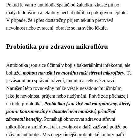
Pokud je vám z antibiotik špatně od žaludku, zkuste pít po
malých doušcích a tekutiny nechat ohřát na pokojovou teplotu.
V případě, že i přes dostatečný příjem tekutin přetrvává
nevolnost nebo zvracení, obraťte se na svého lékaře.
Probiotika pro zdravou mikroflóru
Antibiotika jsou sice účinná v boji s bakteriálními infekcemi, ale
bohužel
mohou narušit i rovnováhu naší střevní mikroflóry
. Ta
je zásadní pro správné trávení, imunitu a celkové zdraví.
Narušení této rovnováhy může vést k nežádoucím účinkům,
jako je nevolnost, průjem nebo nadýmání. Právě zde přicházejí
na řadu probiotika.
Probiotika jsou živé mikroorganismy, které,
jsou-li konzumovány v dostatečném množství, přinášejí
zdravotní benefity
. Pomáhají obnovovat zdravou střevní
mikroflóru a zmírňovat tak nevolnost a další zažívací potíže po
užívání antibiotik. Mezi nejznámější probiotické kultury patří