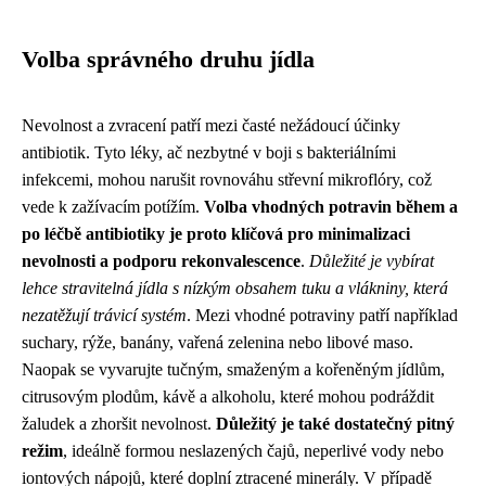
Volba správného druhu jídla
Nevolnost a zvracení patří mezi časté nežádoucí účinky
antibiotik. Tyto léky, ač nezbytné v boji s bakteriálními
infekcemi, mohou narušit rovnováhu střevní mikroflóry, což
vede k zažívacím potížím.
Volba vhodných potravin během a
po léčbě antibiotiky je proto klíčová pro minimalizaci
nevolnosti a podporu rekonvalescence
.
Důležité je vybírat
lehce stravitelná jídla s nízkým obsahem tuku a vlákniny, která
nezatěžují trávicí systém
. Mezi vhodné potraviny patří například
suchary, rýže, banány, vařená zelenina nebo libové maso.
Naopak se vyvarujte tučným, smaženým a kořeněným jídlům,
citrusovým plodům, kávě a alkoholu, které mohou podráždit
žaludek a zhoršit nevolnost.
Důležitý je také dostatečný pitný
režim
, ideálně formou neslazených čajů, neperlivé vody nebo
iontových nápojů, které doplní ztracené minerály. V případě