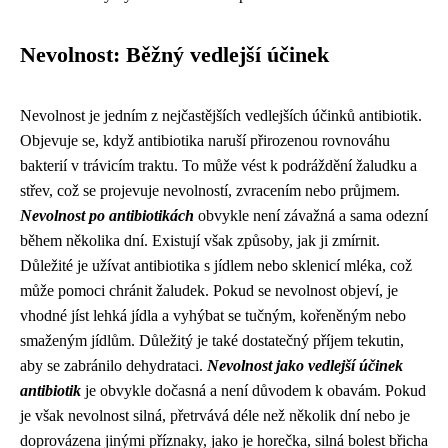
Nevolnost: Běžný vedlejší účinek
Nevolnost je jedním z nejčastějších vedlejších účinků antibiotik.
Objevuje se, když antibiotika naruší přirozenou rovnováhu
bakterií v trávicím traktu. To může vést k podráždění žaludku a
střev, což se projevuje nevolností, zvracením nebo průjmem.
Nevolnost po antibiotikách
obvykle není závažná a sama odezní
během několika dní. Existují však způsoby, jak ji zmírnit.
Důležité je užívat antibiotika s jídlem nebo sklenicí mléka, což
může pomoci chránit žaludek. Pokud se nevolnost objeví, je
vhodné jíst lehká jídla a vyhýbat se tučným, kořeněným nebo
smaženým jídlům. Důležitý je také dostatečný příjem tekutin,
aby se zabránilo dehydrataci.
Nevolnost jako vedlejší účinek
antibiotik
je obvykle dočasná a není důvodem k obavám. Pokud
je však nevolnost silná, přetrvává déle než několik dní nebo je
doprovázena jinými příznaky, jako je horečka, silná bolest břicha